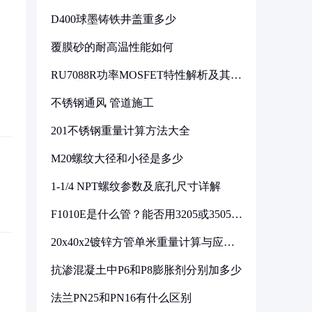
D400球墨铸铁井盖重多少
覆膜砂的耐高温性能如何
RU7088R功率MOSFET特性解析及其在
可调电源设计中的实践
不锈钢通风 管道施工
201不锈钢重量计算方法大全
M20螺纹大径和小径是多少
1-1/4 NPT螺纹参数及底孔尺寸详解
F1010E是什么管？能否用3205或3505代
换
20x40x2镀锌方管单米重量计算与应用
分析
抗渗混凝土中P6和P8膨胀剂分别加多少
法兰PN25和PN16有什么区别