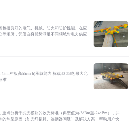
点包括良好的电气、机械、防火和防护性能。在应
心等场所，凭借自身优势满足不同领域对电力供应
5m,栏板高55cm b)承载能力:标载30-35吨,最大允
标准
点分析千兆光模块的收光标准（典型值为-3dBm至-24dBm），并
常的常见原因（如光纤损耗、连接器问题）及解决方案，帮助用户快