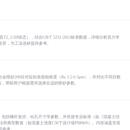
_1/2H状态），结合GB/T 5231-2012标准数据，详细分析其力学
差异，为工业选材提供参考。
砂200目对应的表面粗糙度（Ra 3.2-6.3μm），并对比不同目数
业实践，帮助用户根据需求选择合适的喷砂参数。
力，包括螺杆直径、钻孔尺寸等参数，并依据专业标准（如《混凝土结
方法和典型数值（如混凝土强度C30下设计值约80kN）。内容涵盖安装
员参考。