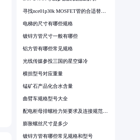
寻找nce01p30k MOSFET管的合适替代
型号
电梯的尺寸有哪些规格
镀锌方管尺寸一般有哪些
铝方管有哪些常见规格
光线传媒参投三国的星空爆冷
横担型号对应重量
锰矿石产品化合水含量
曲臂车规格型号大全
配电柜母排螺栓力矩要求及连接规范详
解
膨胀螺丝尺寸是多少
镀锌方管有哪些常见规格和型号