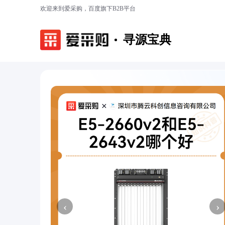
欢迎来到爱采购，百度旗下B2B平台
寻源宝典
‹
›