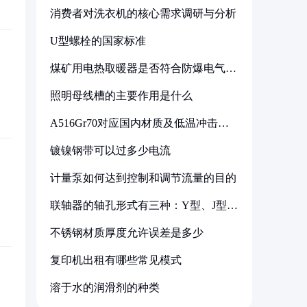
消费者对洗衣机的核心需求调研与分析
U型螺栓的国家标准
煤矿用电热取暖器是否符合防爆电气设
备标准
照明母线槽的主要作用是什么
A516Gr70对应国内材质及低温冲击要
求解析
镀镍钢带可以过多少电流
计量泵如何达到控制和调节流量的目的
联轴器的轴孔形式有三种：Y型、J型、
Z型
不锈钢材质厚度允许误差是多少
复印机出租有哪些常见模式
溶于水的润滑剂的种类