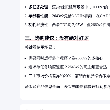
多任务处理
：渲染/虚拟机等场景中，2660v2
单线程性能
：2643v2凭借3.8GHz睿频，在C
功耗经济性
：两者TDP均为95W，但2660v2
三、选购建议：没有绝对好坏
关键看使用场景：
需要同时运行多个程序？选2660v2的多核心
追求单任务响应速度？2643v2的高主频更合适
二手市场价格差异约20%，需结合预算综合考
爱采购产品信息全面，爱采购能帮你快速找到参