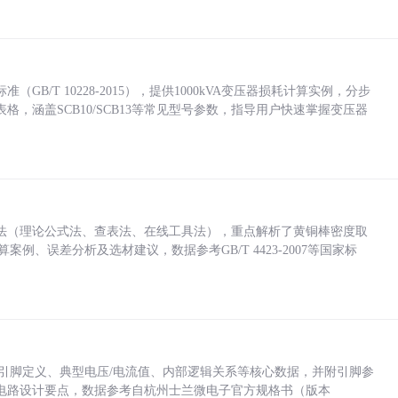
/T 10228-2015），提供1000kVA变压器损耗计算实例，分步
，涵盖SCB10/SCB13等常见型号参数，指导用户快速掌握变压器
法（理论公式法、查表法、在线工具法），重点解析了黄铜棒密度取
计算案例、误差分析及选材建议，数据参考GB/T 4423-2007等国家标
括各引脚定义、典型电压/电流值、内部逻辑关系等核心数据，并附引脚参
电路设计要点，数据参考自杭州士兰微电子官方规格书（版本