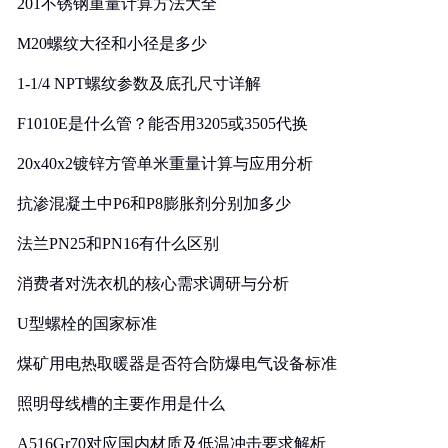
201不锈钢重量计算方法大全
M20螺纹大径和小径是多少
1-1/4 NPT螺纹参数及底孔尺寸详解
F1010E是什么管？能否用3205或3505代换
20x40x2镀锌方管单米重量计算与应用分析
抗渗混凝土中P6和P8膨胀剂分别加多少
法兰PN25和PN16有什么区别
消费者对洗衣机的核心需求调研与分析
U型螺栓的国家标准
煤矿用电热取暖器是否符合防爆电气设备标准
照明母线槽的主要作用是什么
A516Gr70对应国内材质及低温冲击要求解析