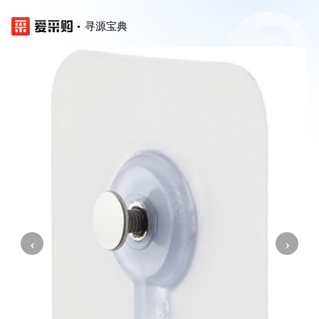
寻源宝典
‹
›