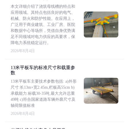
本文详细介绍了浇筑母线槽的特点和
应用领域。其特点包括良好的电气、
机械、防火和防护性能。在应用上，
广泛用于商业建筑、工业厂房、医院
和数据中心等场所，凭借自身优势满
足不同领域对电力供应的高要求，保
障电力系统稳定运行。
2026年8月4日
13米平板车的标准尺寸和载重参
数
13米平板车主要技术参数包括: a)外形
尺寸:长13m×宽2.45m,栏板高55cm b)
承载能力:标载30-35吨,最大允许总重
49吨 c)符合国家道路车辆外廓尺寸及
轴荷限值标准
2026年8月4日