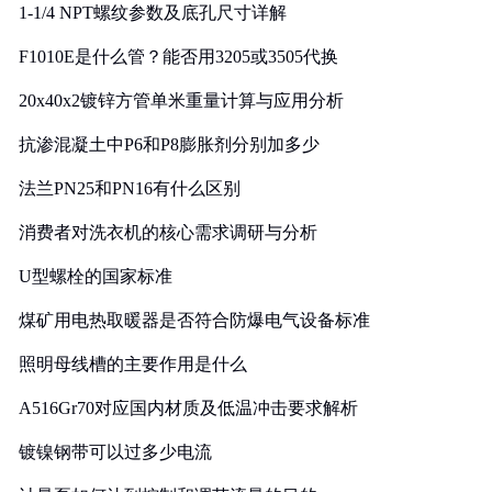
1-1/4 NPT螺纹参数及底孔尺寸详解
F1010E是什么管？能否用3205或3505代换
20x40x2镀锌方管单米重量计算与应用分析
抗渗混凝土中P6和P8膨胀剂分别加多少
法兰PN25和PN16有什么区别
消费者对洗衣机的核心需求调研与分析
U型螺栓的国家标准
煤矿用电热取暖器是否符合防爆电气设备标准
照明母线槽的主要作用是什么
A516Gr70对应国内材质及低温冲击要求解析
镀镍钢带可以过多少电流