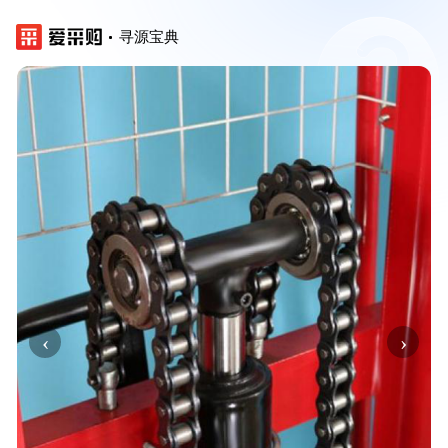
寻源宝典
‹
›