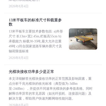
2026年8月4日
13米平板车的标准尺寸和载重参
数
13米平板车主要技术参数包括: a)外形
尺寸:长13m×宽2.45m,栏板高55cm b)
承载能力:标载30-35吨,最大允许总重
49吨 c)符合国家道路车辆外廓尺寸及
轴荷限值标准
2026年8月4日
光模块接收功率多少是正常
本文详细解答光模块接收功率的正常范围及影响因素，重
点分析千兆光模块的收光标准（典型值为-3dBm
至-24dBm），并提供不同速率光模块的参考值表格。同时
解释功率异常的常见原因（如光纤损耗、连接器问题）及
解决方案，帮助用户快速判断网络性能问题。
2026年8月4日