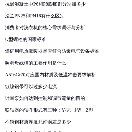
抗渗混凝土中P6和P8膨胀剂分别加多少
法兰PN25和PN16有什么区别
消费者对洗衣机的核心需求调研与分析
U型螺栓的国家标准
煤矿用电热取暖器是否符合防爆电气设备标准
照明母线槽的主要作用是什么
A516Gr70对应国内材质及低温冲击要求解析
镀镍钢带可以过多少电流
计量泵如何达到控制和调节流量的目的
联轴器的轴孔形式有三种：Y型、J型、Z型
不锈钢材质厚度允许误差是多少