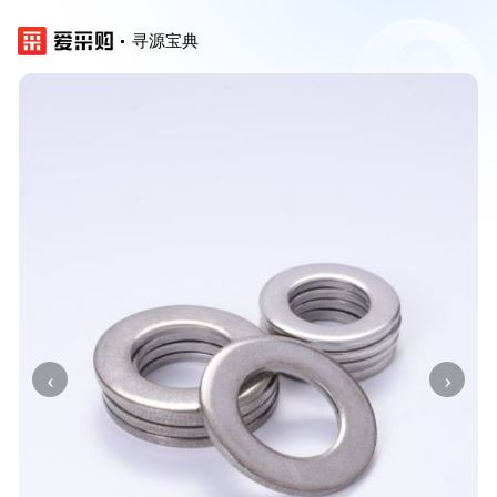
寻源宝典
‹
›