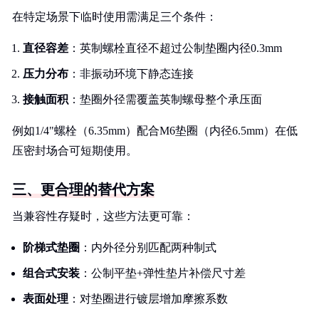
在特定场景下临时使用需满足三个条件：
直径容差
：英制螺栓直径不超过公制垫圈内径0.3mm
压力分布
：非振动环境下静态连接
接触面积
：垫圈外径需覆盖英制螺母整个承压面
例如1/4"螺栓（6.35mm）配合M6垫圈（内径6.5mm）在低
压密封场合可短期使用。
三、更合理的替代方案
当兼容性存疑时，这些方法更可靠：
阶梯式垫圈
：内外径分别匹配两种制式
组合式安装
：公制平垫+弹性垫片补偿尺寸差
表面处理
：对垫圈进行镀层增加摩擦系数