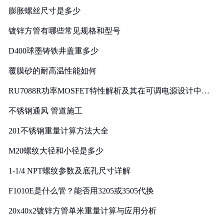
膨胀螺丝尺寸是多少
镀锌方管有哪些常见规格和型号
D400球墨铸铁井盖重多少
覆膜砂的耐高温性能如何
RU7088R功率MOSFET特性解析及其在可调电源设计中的
实践
不锈钢通风 管道施工
201不锈钢重量计算方法大全
M20螺纹大径和小径是多少
1-1/4 NPT螺纹参数及底孔尺寸详解
F1010E是什么管？能否用3205或3505代换
20x40x2镀锌方管单米重量计算与应用分析