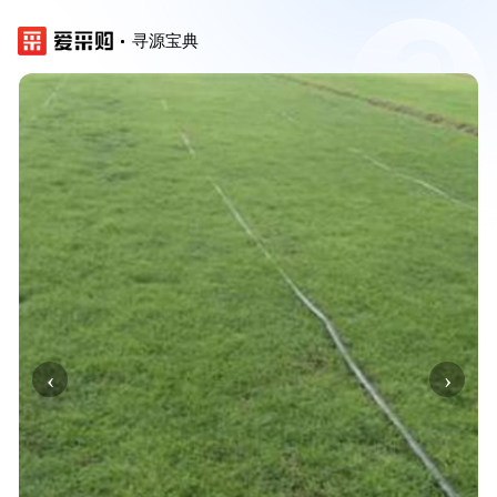
寻源宝典
‹
›