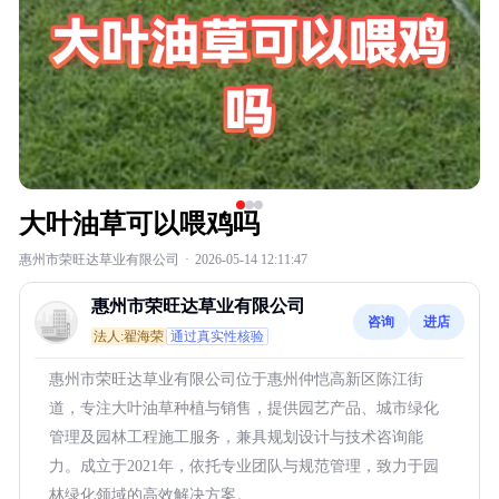
大叶油草可以喂鸡吗
惠州市荣旺达草业有限公司
·
2026-05-14 12:11:47
惠州市荣旺达草业有限公司
咨询
进店
法人:翟海荣
通过真实性核验
惠州市荣旺达草业有限公司位于惠州仲恺高新区陈江街
道，专注大叶油草种植与销售，提供园艺产品、城市绿化
管理及园林工程施工服务，兼具规划设计与技术咨询能
力。成立于2021年，依托专业团队与规范管理，致力于园
林绿化领域的高效解决方案。