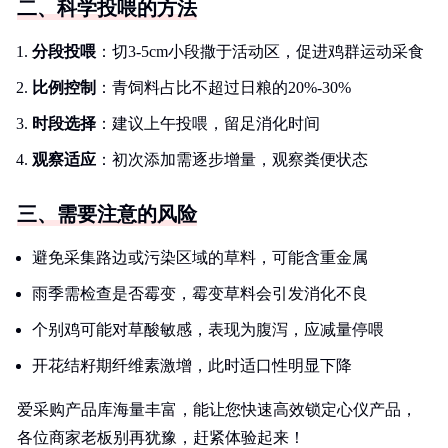
二、科学投喂的方法
分段投喂
：切3-5cm小段撒于活动区，促进鸡群运动采食
比例控制
：青饲料占比不超过日粮的20%-30%
时段选择
：建议上午投喂，留足消化时间
观察适应
：初次添加需逐步增量，观察粪便状态
三、需要注意的风险
避免采集路边或污染区域的草料，可能含重金属
雨季需检查是否霉变，霉变草料会引发消化不良
个别鸡可能对草酸敏感，表现为腹泻，应减量停喂
开花结籽期纤维素激增，此时适口性明显下降
爱采购产品库海量丰富，能让您快速高效锁定心仪产品，
各位商家老板别再犹豫，赶紧体验起来！