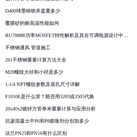
D400球墨铸铁井盖重多少
覆膜砂的耐高温性能如何
RU7088R功率MOSFET特性解析及其在可调电源设计中的
实践
不锈钢通风 管道施工
201不锈钢重量计算方法大全
M20螺纹大径和小径是多少
1-1/4 NPT螺纹参数及底孔尺寸详解
F1010E是什么管？能否用3205或3505代换
20x40x2镀锌方管单米重量计算与应用分析
抗渗混凝土中P6和P8膨胀剂分别加多少
法兰PN25和PN16有什么区别