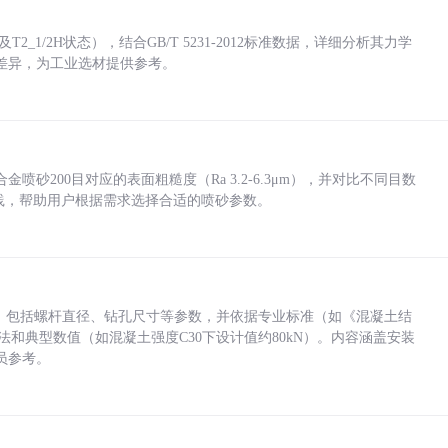
_1/2H状态），结合GB/T 5231-2012标准数据，详细分析其力学
差异，为工业选材提供参考。
砂200目对应的表面粗糙度（Ra 3.2-6.3μm），并对比不同目数
业实践，帮助用户根据需求选择合适的喷砂参数。
力，包括螺杆直径、钻孔尺寸等参数，并依据专业标准（如《混凝土结
方法和典型数值（如混凝土强度C30下设计值约80kN）。内容涵盖安装
员参考。