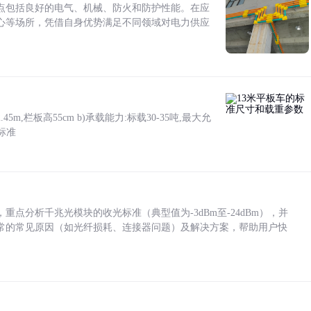
点包括良好的电气、机械、防火和防护性能。在应
心等场所，凭借自身优势满足不同领域对电力供应
5m,栏板高55cm b)承载能力:标载30-35吨,最大允
标准
点分析千兆光模块的收光标准（典型值为-3dBm至-24dBm），并
常的常见原因（如光纤损耗、连接器问题）及解决方案，帮助用户快