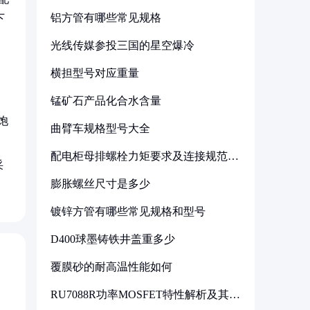
铝方管有哪些常见规格
下
光线传媒参投三国的星空爆冷
横担型号对应重量
锰矿石产品化合水含量
饱
曲臂车规格型号大全
配电柜母排螺栓力矩要求及连接规范详
采
解
膨胀螺丝尺寸是多少
镀锌方管有哪些常见规格和型号
D400球墨铸铁井盖重多少
覆膜砂的耐高温性能如何
RU7088R功率MOSFET特性解析及其在
可调电源设计中的实践