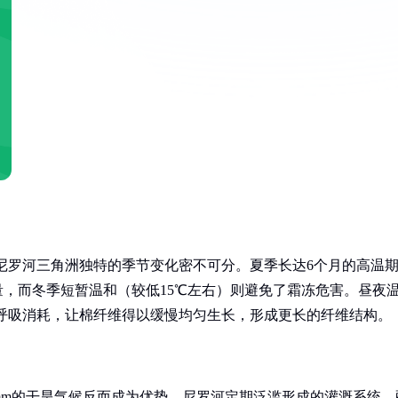
与尼罗河三角洲独特的季节变化密不可分。夏季长达6个月的高温
量，而冬季短暂温和（较低15℃左右）则避免了霜冻危害。昼夜
减缓呼吸消耗，让棉纤维得以缓慢均匀生长，形成更长的纤维结构。
mm的干旱气候反而成为优势。尼罗河定期泛滥形成的灌溉系统，