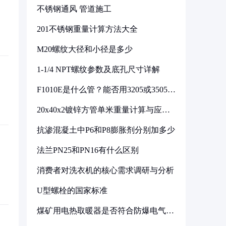
不锈钢通风 管道施工
201不锈钢重量计算方法大全
M20螺纹大径和小径是多少
1-1/4 NPT螺纹参数及底孔尺寸详解
F1010E是什么管？能否用3205或3505代
换
20x40x2镀锌方管单米重量计算与应用
分析
抗渗混凝土中P6和P8膨胀剂分别加多少
法兰PN25和PN16有什么区别
消费者对洗衣机的核心需求调研与分析
U型螺栓的国家标准
煤矿用电热取暖器是否符合防爆电气设
备标准