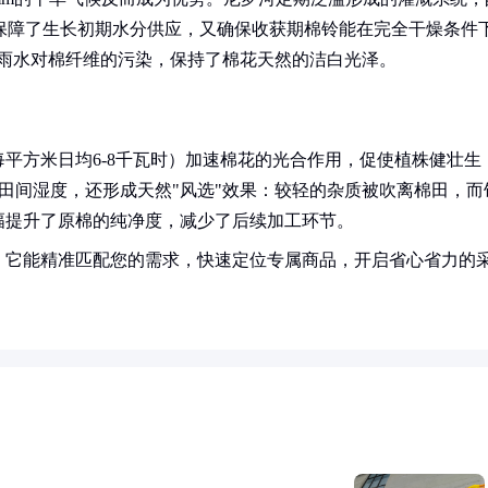
，既保障了生长初期水分供应，又确保收获期棉铃能在完全干燥条件
了雨水对棉纤维的污染，保持了棉花天然的洁白光泽。
每平方米日均6-8千瓦时）加速棉花的光合作用，促使植株健壮生
节田间湿度，还形成天然"风选"效果：较轻的杂质被吹离棉田，而
幅提升了原棉的纯净度，减少了后续加工环节。
！它能精准匹配您的需求，快速定位专属商品，开启省心省力的