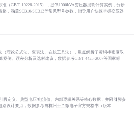
/T 10228-2015），提供1000kVA变压器损耗计算实例，分步
，涵盖SCB10/SCB13等常见型号参数，指导用户快速掌握变压器
法（理论公式法、查表法、在线工具法），重点解析了黄铜棒密度取
计算案例、误差分析及选材建议，数据参考GB/T 4423-2007等国家标
括各引脚定义、典型电压/电流值、内部逻辑关系等核心数据，并附引脚参
电路设计要点，数据参考自杭州士兰微电子官方规格书（版本