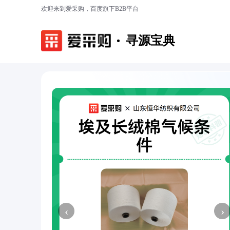
欢迎来到爱采购，百度旗下B2B平台
寻源宝典
‹
›