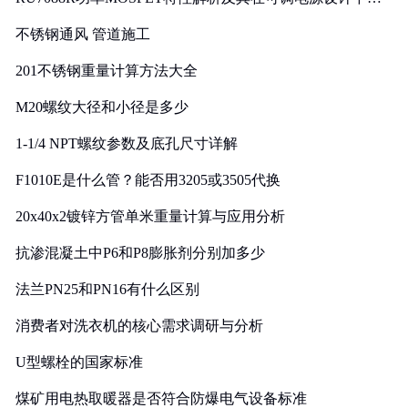
实践
不锈钢通风 管道施工
201不锈钢重量计算方法大全
M20螺纹大径和小径是多少
1-1/4 NPT螺纹参数及底孔尺寸详解
F1010E是什么管？能否用3205或3505代换
20x40x2镀锌方管单米重量计算与应用分析
抗渗混凝土中P6和P8膨胀剂分别加多少
法兰PN25和PN16有什么区别
消费者对洗衣机的核心需求调研与分析
U型螺栓的国家标准
煤矿用电热取暖器是否符合防爆电气设备标准