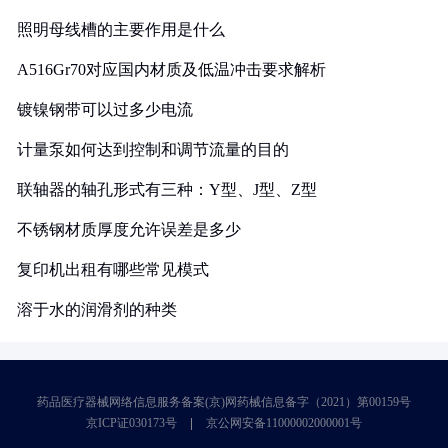
照明母线槽的主要作用是什么
A516Gr70对应国内材质及低温冲击要求解析
镀镍钢带可以过多少电流
计量泵如何达到控制和调节流量的目的
联轴器的轴孔形式有三种：Y型、J型、Z型
不锈钢材质厚度允许误差是多少
复印机出租有哪些常见模式
溶于水的润滑剂的种类
药品医疗器械网络信息服务备案(京)网药械信息备字（2021）第00159号
京ICP证030173号
京公网安备11000002000001号