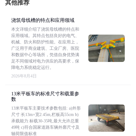
其他推荐
浇筑母线槽的特点和应用领域
本文详细介绍了浇筑母线槽的特点和
应用领域。其特点包括良好的电气、
机械、防火和防护性能。在应用上，
广泛用于商业建筑、工业厂房、医院
和数据中心等场所，凭借自身优势满
足不同领域对电力供应的高要求，保
障电力系统稳定运行。
2026年8月4日
13米平板车的标准尺寸和载重参
数
13米平板车主要技术参数包括: a)外形
尺寸:长13m×宽2.45m,栏板高55cm b)
承载能力:标载30-35吨,最大允许总重
49吨 c)符合国家道路车辆外廓尺寸及
轴荷限值标准