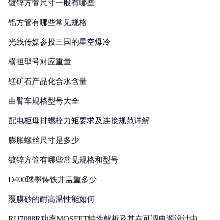
镀锌方管尺寸一般有哪些
铝方管有哪些常见规格
光线传媒参投三国的星空爆冷
横担型号对应重量
锰矿石产品化合水含量
曲臂车规格型号大全
配电柜母排螺栓力矩要求及连接规范详解
膨胀螺丝尺寸是多少
镀锌方管有哪些常见规格和型号
D400球墨铸铁井盖重多少
覆膜砂的耐高温性能如何
RU7088R功率MOSFET特性解析及其在可调电源设计中的