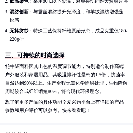
低温染色
：采用80℃以下染温，避免损伤纤维天然鳞片层
混纺创新
：与蚕丝混纺提升光泽度，和羊绒混纺增强蓬
松感
无捻纺纱
：特殊工艺保持纤维原始形态，成品克重仅180-
220g/㎡
三、可持续的时尚选择
牦牛绒面料因其出色的温度调节能力，特别适合制作高端
户外服装和家居用品。其吸湿排汗性是棉的1.5倍，抗菌率
自然达到90%以上。生产全程无需化学除鳞处理，生物降解
周期较合成纤维缩短80%，符合现代环保理念。
想了解更多产品的具体功能？爱采购平台上有详细的产品
参数和用户评价可以参考。快来看看吧！