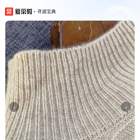
寻源宝典
‹
›