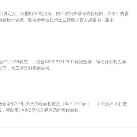
括各引脚定义、典型电压/电流值、内部逻辑关系等核心数据，并附引脚参
电路设计要点，数据参考自杭州士兰微电子官方规格书（版本
_1/2H状态），结合GB/T 5231-2012标准数据，详细分析其力学
差异，为工业选材提供参考。
砂200目对应的表面粗糙度（Ra 3.2-6.3μm），并对比不同目数
业实践，帮助用户根据需求选择合适的喷砂参数。