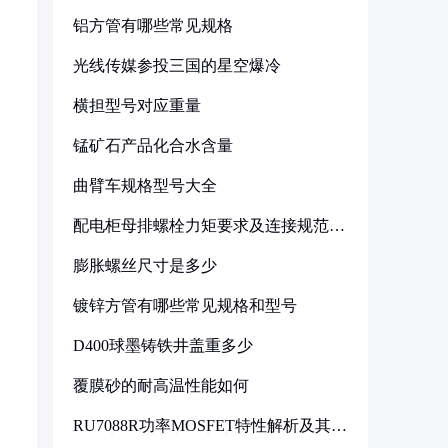
铝方管有哪些常见规格
光线传媒参投三国的星空爆冷
横担型号对应重量
锰矿石产品化合水含量
曲臂车规格型号大全
配电柜母排螺栓力矩要求及连接规范详
解
膨胀螺丝尺寸是多少
镀锌方管有哪些常见规格和型号
D400球墨铸铁井盖重多少
覆膜砂的耐高温性能如何
RU7088R功率MOSFET特性解析及其在
可调电源设计中的实践