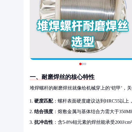
一、耐磨焊丝的核心特性
堆焊螺杆的耐磨焊丝就像给机械穿上的‘铠甲’，
硬度匹配
：螺杆表面硬度建议达到HRC55以上，与
结合强度
：熔敷金属与基体结合力需大于350M
抗冲击性
：含5-8%钼元素的焊丝能承受200J/cm