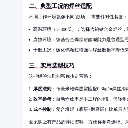
二、典型工况的焊丝适配
不同工作环境就像不同‘战场’，需要针对性装备：
高温环境（＞300℃）：选择含钨钴合金焊丝，
腐蚀环境：镍基合金焊丝耐酸碱能力是普通型号
干磨工况：碳化钨颗粒增强型焊丝磨损率降低6
三、实用选型技巧
这些经验法则能帮你少走弯路：
厚度法则
：每毫米堆焊层需匹配0.3kg/m焊丝消
效率参考
：自动焊效率是手工焊的4倍，但转角
成本控制
：复合堆焊（底层+耐磨层）比单层方
爱采购上有产品的详细资料，方便你参考选择。