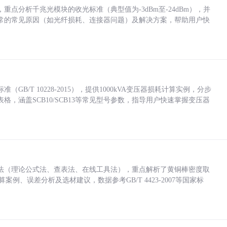
点分析千兆光模块的收光标准（典型值为-3dBm至-24dBm），并
常的常见原因（如光纤损耗、连接器问题）及解决方案，帮助用户快
/T 10228-2015），提供1000kVA变压器损耗计算实例，分步
，涵盖SCB10/SCB13等常见型号参数，指导用户快速掌握变压器
法（理论公式法、查表法、在线工具法），重点解析了黄铜棒密度取
计算案例、误差分析及选材建议，数据参考GB/T 4423-2007等国家标