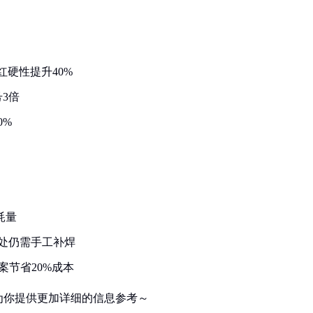
红硬性提升40%
3倍
0%
耗量
处仍需手工补焊
案节省20%成本
为你提供更加详细的信息参考～