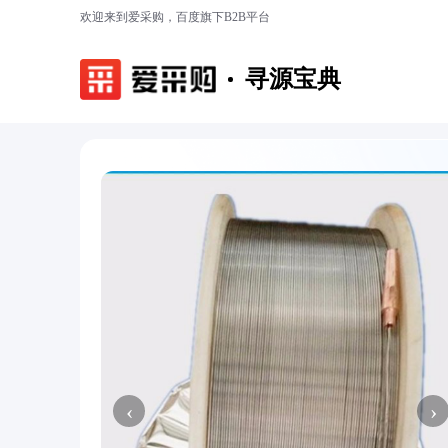
欢迎来到爱采购，百度旗下B2B平台
寻源宝典
‹
›