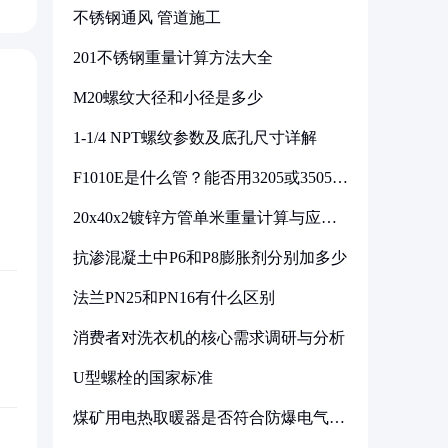
不锈钢通风 管道施工
201不锈钢重量计算方法大全
M20螺纹大径和小径是多少
1-1/4 NPT螺纹参数及底孔尺寸详解
F1010E是什么管？能否用3205或3505代
换
20x40x2镀锌方管单米重量计算与应用
分析
抗渗混凝土中P6和P8膨胀剂分别加多少
法兰PN25和PN16有什么区别
消费者对洗衣机的核心需求调研与分析
U型螺栓的国家标准
煤矿用电热取暖器是否符合防爆电气设
备标准