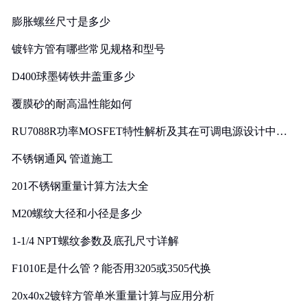
膨胀螺丝尺寸是多少
镀锌方管有哪些常见规格和型号
D400球墨铸铁井盖重多少
覆膜砂的耐高温性能如何
RU7088R功率MOSFET特性解析及其在可调电源设计中的
实践
不锈钢通风 管道施工
201不锈钢重量计算方法大全
M20螺纹大径和小径是多少
1-1/4 NPT螺纹参数及底孔尺寸详解
F1010E是什么管？能否用3205或3505代换
20x40x2镀锌方管单米重量计算与应用分析