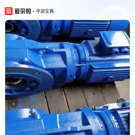
寻源宝典
‹
›