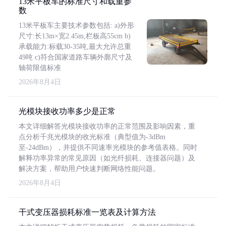
13米平板车的标准尺寸和载重参
数
13米平板车主要技术参数包括: a)外形
尺寸:长13m×宽2.45m,栏板高55cm b)
承载能力:标载30-35吨,最大允许总重
49吨 c)符合国家道路车辆外廓尺寸及
轴荷限值标准
2026年8月4日
光模块接收功率多少是正常
本文详细解答光模块接收功率的正常范围及影响因素，重
点分析千兆光模块的收光标准（典型值为-3dBm
至-24dBm），并提供不同速率光模块的参考值表格。同时
解释功率异常的常见原因（如光纤损耗、连接器问题）及
解决方案，帮助用户快速判断网络性能问题。
2026年8月4日
干式变压器损耗标准一览表及计算方法