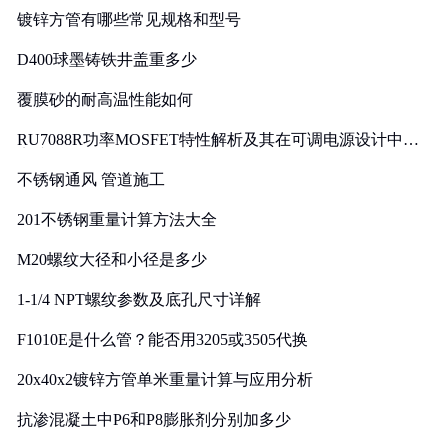
镀锌方管有哪些常见规格和型号
D400球墨铸铁井盖重多少
覆膜砂的耐高温性能如何
RU7088R功率MOSFET特性解析及其在可调电源设计中的
实践
不锈钢通风 管道施工
201不锈钢重量计算方法大全
M20螺纹大径和小径是多少
1-1/4 NPT螺纹参数及底孔尺寸详解
F1010E是什么管？能否用3205或3505代换
20x40x2镀锌方管单米重量计算与应用分析
抗渗混凝土中P6和P8膨胀剂分别加多少