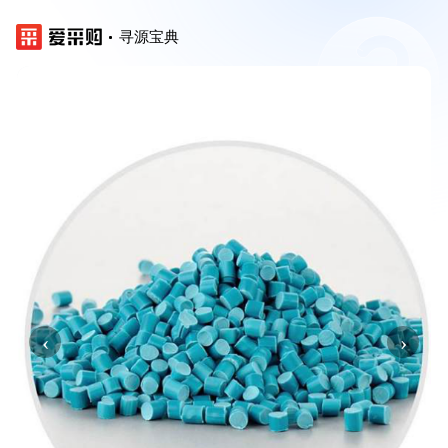
寻源宝典
‹
›