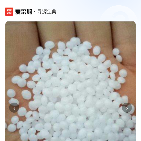
寻源宝典
‹
›