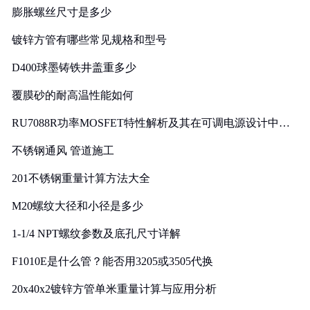
膨胀螺丝尺寸是多少
镀锌方管有哪些常见规格和型号
D400球墨铸铁井盖重多少
覆膜砂的耐高温性能如何
RU7088R功率MOSFET特性解析及其在可调电源设计中的
实践
不锈钢通风 管道施工
201不锈钢重量计算方法大全
M20螺纹大径和小径是多少
1-1/4 NPT螺纹参数及底孔尺寸详解
F1010E是什么管？能否用3205或3505代换
20x40x2镀锌方管单米重量计算与应用分析