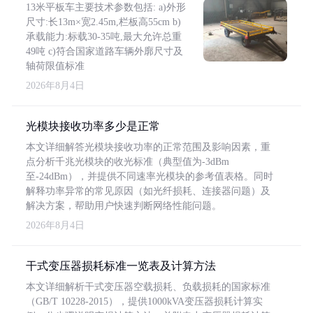
13米平板车主要技术参数包括: a)外形
尺寸:长13m×宽2.45m,栏板高55cm b)
承载能力:标载30-35吨,最大允许总重
49吨 c)符合国家道路车辆外廓尺寸及
轴荷限值标准
2026年8月4日
光模块接收功率多少是正常
本文详细解答光模块接收功率的正常范围及影响因素，重
点分析千兆光模块的收光标准（典型值为-3dBm
至-24dBm），并提供不同速率光模块的参考值表格。同时
解释功率异常的常见原因（如光纤损耗、连接器问题）及
解决方案，帮助用户快速判断网络性能问题。
2026年8月4日
干式变压器损耗标准一览表及计算方法
本文详细解析干式变压器空载损耗、负载损耗的国家标准
（GB/T 10228-2015），提供1000kVA变压器损耗计算实