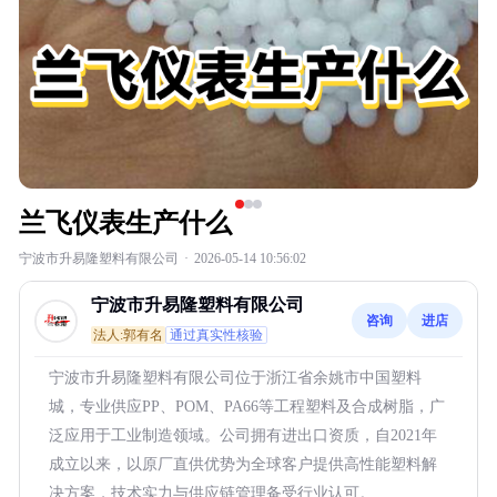
兰飞仪表生产什么
宁波市升易隆塑料有限公司
·
2026-05-14 10:56:02
宁波市升易隆塑料有限公司
咨询
进店
法人:郭有名
通过真实性核验
宁波市升易隆塑料有限公司位于浙江省余姚市中国塑料
城，专业供应PP、POM、PA66等工程塑料及合成树脂，广
泛应用于工业制造领域。公司拥有进出口资质，自2021年
成立以来，以原厂直供优势为全球客户提供高性能塑料解
决方案，技术实力与供应链管理备受行业认可。