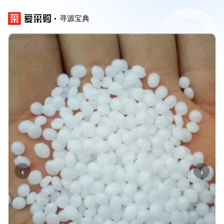
寻源宝典
‹
›