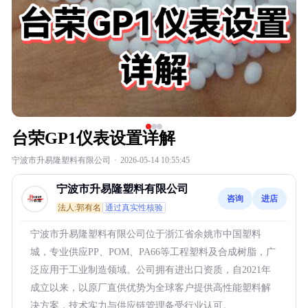
台荣GP1仪表设置详解
宁波市升易隆塑料有限公司
·
2026-05-14 10:55:45
宁波市升易隆塑料有限公司
咨询
进店
法人:郭有名
通过真实性核验
宁波市升易隆塑料有限公司位于浙江省余姚市中国塑料
城，专业供应PP、POM、PA66等工程塑料及合成树脂，广
泛应用于工业制造领域。公司拥有进出口资质，自2021年
成立以来，以原厂直供优势为全球客户提供高性能塑料解
决方案，技术实力与供应链管理备受行业认可。