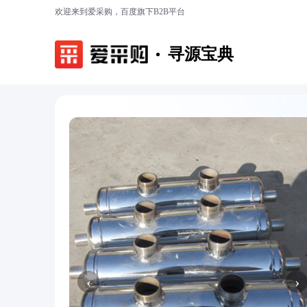
欢迎来到爱采购，百度旗下B2B平台
寻源宝典
‹
›