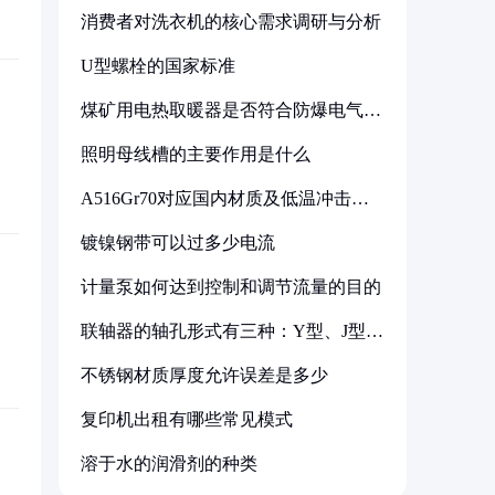
消费者对洗衣机的核心需求调研与分析
U型螺栓的国家标准
煤矿用电热取暖器是否符合防爆电气设
备标准
照明母线槽的主要作用是什么
A516Gr70对应国内材质及低温冲击要
求解析
镀镍钢带可以过多少电流
计量泵如何达到控制和调节流量的目的
联轴器的轴孔形式有三种：Y型、J型、
Z型
不锈钢材质厚度允许误差是多少
复印机出租有哪些常见模式
溶于水的润滑剂的种类