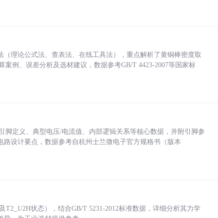
法（理论公式法、查表法、在线工具法），重点解析了黄铜棒密度取
计算案例、误差分析及选材建议，数据参考GB/T 4423-2007等国家标
括各引脚定义、典型电压/电流值、内部逻辑关系等核心数据，并附引脚参
电路设计要点，数据参考自杭州士兰微电子官方规格书（版本
_1/2H状态），结合GB/T 5231-2012标准数据，详细分析其力学