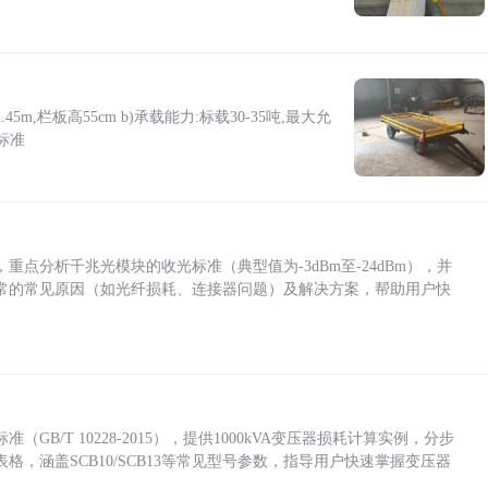
5m,栏板高55cm b)承载能力:标载30-35吨,最大允
标准
点分析千兆光模块的收光标准（典型值为-3dBm至-24dBm），并
常的常见原因（如光纤损耗、连接器问题）及解决方案，帮助用户快
/T 10228-2015），提供1000kVA变压器损耗计算实例，分步
，涵盖SCB10/SCB13等常见型号参数，指导用户快速掌握变压器