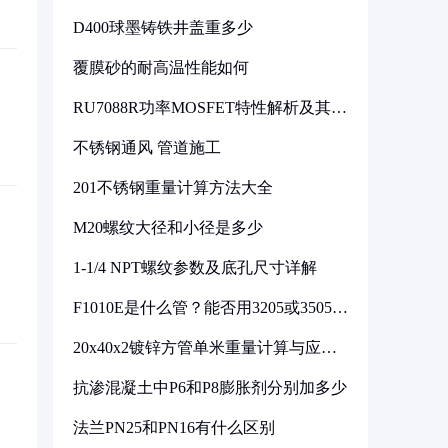
D400球墨铸铁井盖重多少
覆膜砂的耐高温性能如何
RU7088R功率MOSFET特性解析及其在
可调电源设计中的实践
不锈钢通风 管道施工
201不锈钢重量计算方法大全
M20螺纹大径和小径是多少
1-1/4 NPT螺纹参数及底孔尺寸详解
F1010E是什么管？能否用3205或3505代
换
20x40x2镀锌方管单米重量计算与应用
分析
抗渗混凝土中P6和P8膨胀剂分别加多少
法兰PN25和PN16有什么区别