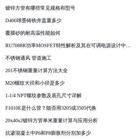
镀锌方管有哪些常见规格和型号
D400球墨铸铁井盖重多少
覆膜砂的耐高温性能如何
RU7088R功率MOSFET特性解析及其在可调电源设计中的
实践
不锈钢通风 管道施工
201不锈钢重量计算方法大全
M20螺纹大径和小径是多少
1-1/4 NPT螺纹参数及底孔尺寸详解
F1010E是什么管？能否用3205或3505代换
20x40x2镀锌方管单米重量计算与应用分析
抗渗混凝土中P6和P8膨胀剂分别加多少