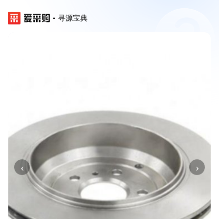
寻源宝典
‹
›