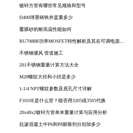
镀锌方管有哪些常见规格和型号
D400球墨铸铁井盖重多少
覆膜砂的耐高温性能如何
RU7088R功率MOSFET特性解析及其在可调电源设
计中的实践
不锈钢通风 管道施工
201不锈钢重量计算方法大全
M20螺纹大径和小径是多少
1-1/4 NPT螺纹参数及底孔尺寸详解
F1010E是什么管？能否用3205或3505代换
20x40x2镀锌方管单米重量计算与应用分析
抗渗混凝土中P6和P8膨胀剂分别加多少