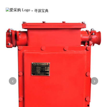
寻源宝典
‹
›