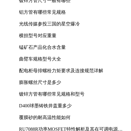
镀锌方管尺寸一般有哪些
铝方管有哪些常见规格
光线传媒参投三国的星空爆冷
横担型号对应重量
锰矿石产品化合水含量
曲臂车规格型号大全
配电柜母排螺栓力矩要求及连接规范详解
膨胀螺丝尺寸是多少
镀锌方管有哪些常见规格和型号
D400球墨铸铁井盖重多少
覆膜砂的耐高温性能如何
RU7088R功率MOSFET特性解析及其在可调电源设