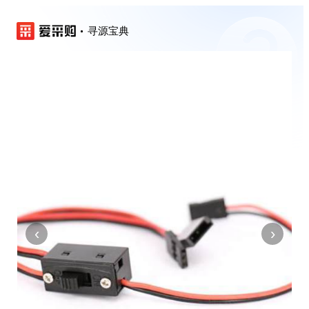
寻源宝典
‹
›