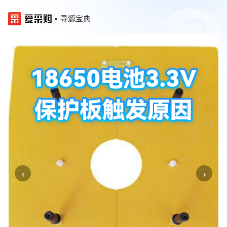
寻源宝典
‹
›