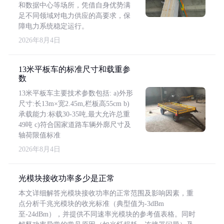
和数据中心等场所，凭借自身优势满
足不同领域对电力供应的高要求，保
障电力系统稳定运行。
2026年8月4日
13米平板车的标准尺寸和载重参
数
13米平板车主要技术参数包括: a)外形
尺寸:长13m×宽2.45m,栏板高55cm b)
承载能力:标载30-35吨,最大允许总重
49吨 c)符合国家道路车辆外廓尺寸及
轴荷限值标准
2026年8月4日
光模块接收功率多少是正常
本文详细解答光模块接收功率的正常范围及影响因素，重
点分析千兆光模块的收光标准（典型值为-3dBm
至-24dBm），并提供不同速率光模块的参考值表格。同时