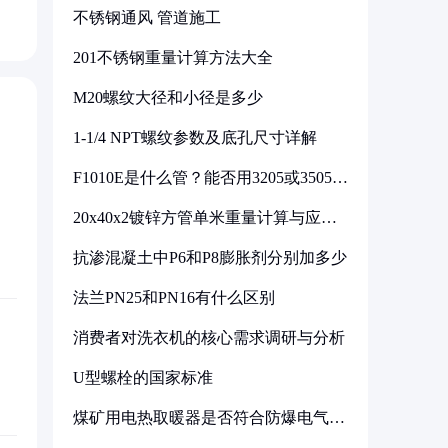
不锈钢通风 管道施工
201不锈钢重量计算方法大全
M20螺纹大径和小径是多少
1-1/4 NPT螺纹参数及底孔尺寸详解
F1010E是什么管？能否用3205或3505代
换
20x40x2镀锌方管单米重量计算与应用
分析
抗渗混凝土中P6和P8膨胀剂分别加多少
法兰PN25和PN16有什么区别
消费者对洗衣机的核心需求调研与分析
U型螺栓的国家标准
煤矿用电热取暖器是否符合防爆电气设
备标准