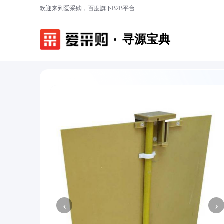
欢迎来到爱采购，百度旗下B2B平台
寻源宝典
‹
›