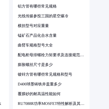
铝方管有哪些常见规格
光线传媒参投三国的星空爆冷
横担型号对应重量
锰矿石产品化合水含量
曲臂车规格型号大全
配电柜母排螺栓力矩要求及连接规范详
解
膨胀螺丝尺寸是多少
镀锌方管有哪些常见规格和型号
D400球墨铸铁井盖重多少
覆膜砂的耐高温性能如何
RU7088R功率MOSFET特性解析及其在
体
可调电源设计中的实践