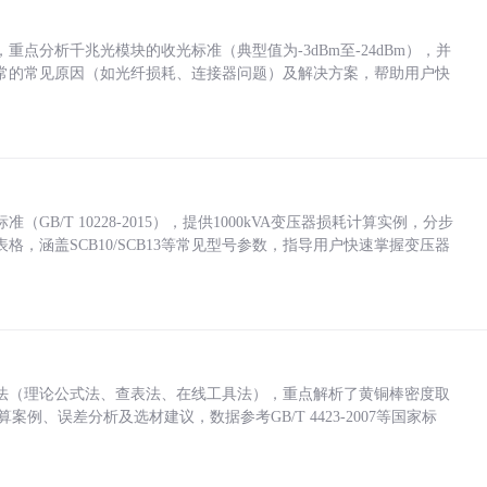
点分析千兆光模块的收光标准（典型值为-3dBm至-24dBm），并
常的常见原因（如光纤损耗、连接器问题）及解决方案，帮助用户快
/T 10228-2015），提供1000kVA变压器损耗计算实例，分步
，涵盖SCB10/SCB13等常见型号参数，指导用户快速掌握变压器
法（理论公式法、查表法、在线工具法），重点解析了黄铜棒密度取
计算案例、误差分析及选材建议，数据参考GB/T 4423-2007等国家标