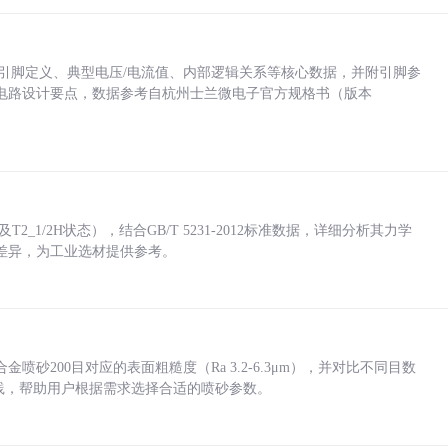
括各引脚定义、典型电压/电流值、内部逻辑关系等核心数据，并附引脚参
电路设计要点，数据参考自杭州士兰微电子官方规格书（版本
_1/2H状态），结合GB/T 5231-2012标准数据，详细分析其力学
差异，为工业选材提供参考。
砂200目对应的表面粗糙度（Ra 3.2-6.3μm），并对比不同目数
业实践，帮助用户根据需求选择合适的喷砂参数。