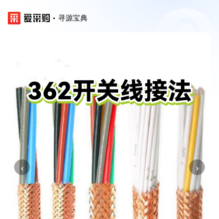
寻源宝典
‹
›