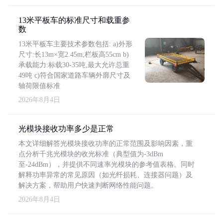
13米平板车的标准尺寸和载重参
数
13米平板车主要技术参数包括: a)外形
尺寸:长13m×宽2.45m,栏板高55cm b)
承载能力:标载30-35吨,最大允许总重
49吨 c)符合国家道路车辆外廓尺寸及
轴荷限值标准
2026年8月4日
光模块接收功率多少是正常
本文详细解答光模块接收功率的正常范围及影响因素，重
点分析千兆光模块的收光标准（典型值为-3dBm
至-24dBm），并提供不同速率光模块的参考值表格。同时
解释功率异常的常见原因（如光纤损耗、连接器问题）及
解决方案，帮助用户快速判断网络性能问题。
2026年8月4日