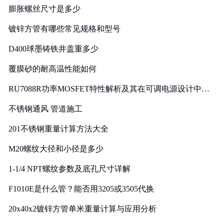
膨胀螺丝尺寸是多少
镀锌方管有哪些常见规格和型号
D400球墨铸铁井盖重多少
覆膜砂的耐高温性能如何
RU7088R功率MOSFET特性解析及其在可调电源设计中的
实践
不锈钢通风 管道施工
201不锈钢重量计算方法大全
M20螺纹大径和小径是多少
1-1/4 NPT螺纹参数及底孔尺寸详解
F1010E是什么管？能否用3205或3505代换
20x40x2镀锌方管单米重量计算与应用分析