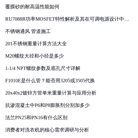
覆膜砂的耐高温性能如何
RU7088R功率MOSFET特性解析及其在可调电源设计中的
实践
不锈钢通风 管道施工
201不锈钢重量计算方法大全
M20螺纹大径和小径是多少
1-1/4 NPT螺纹参数及底孔尺寸详解
F1010E是什么管？能否用3205或3505代换
20x40x2镀锌方管单米重量计算与应用分析
抗渗混凝土中P6和P8膨胀剂分别加多少
法兰PN25和PN16有什么区别
消费者对洗衣机的核心需求调研与分析