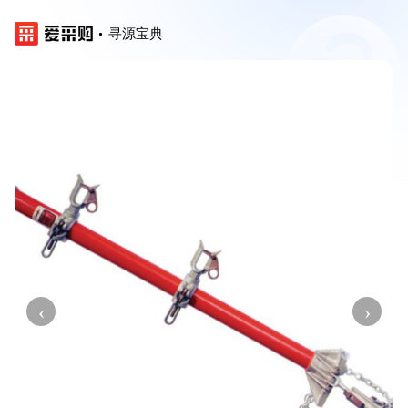
寻源宝典
‹
›