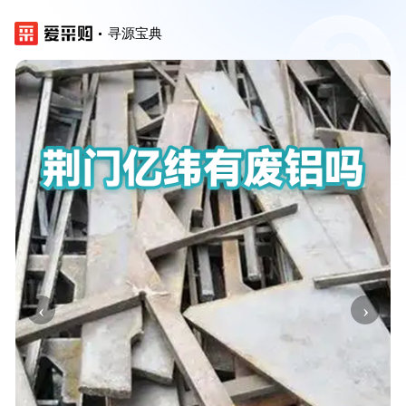
寻源宝典
‹
›