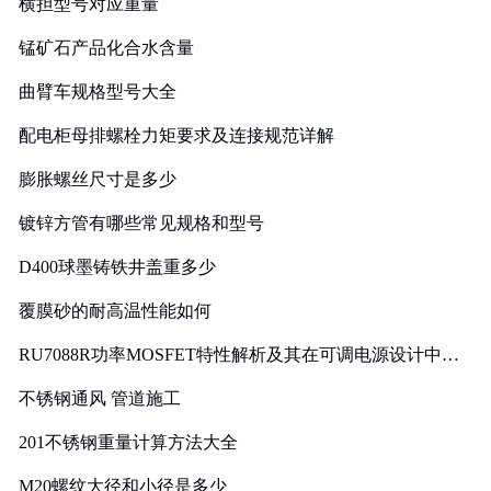
横担型号对应重量
锰矿石产品化合水含量
曲臂车规格型号大全
配电柜母排螺栓力矩要求及连接规范详解
膨胀螺丝尺寸是多少
镀锌方管有哪些常见规格和型号
D400球墨铸铁井盖重多少
覆膜砂的耐高温性能如何
RU7088R功率MOSFET特性解析及其在可调电源设计中的
实践
不锈钢通风 管道施工
201不锈钢重量计算方法大全
M20螺纹大径和小径是多少