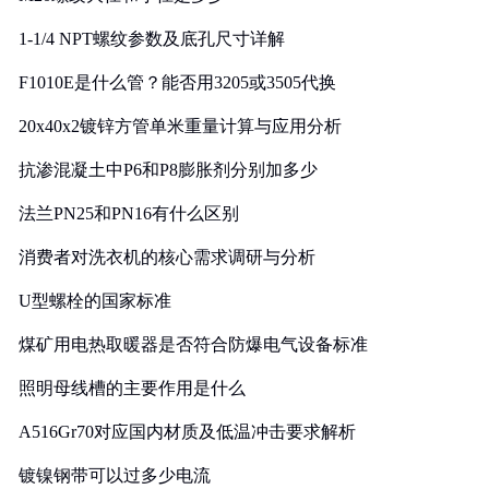
1-1/4 NPT螺纹参数及底孔尺寸详解
F1010E是什么管？能否用3205或3505代换
20x40x2镀锌方管单米重量计算与应用分析
抗渗混凝土中P6和P8膨胀剂分别加多少
法兰PN25和PN16有什么区别
消费者对洗衣机的核心需求调研与分析
U型螺栓的国家标准
煤矿用电热取暖器是否符合防爆电气设备标准
照明母线槽的主要作用是什么
A516Gr70对应国内材质及低温冲击要求解析
镀镍钢带可以过多少电流