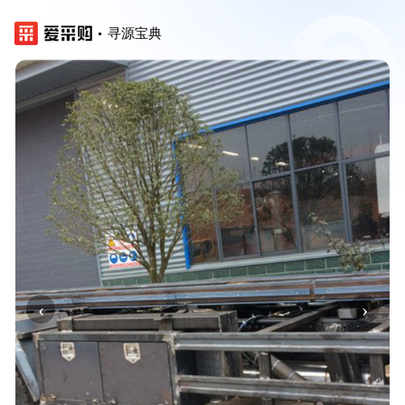
寻源宝典
‹
›