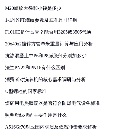
M20螺纹大径和小径是多少
1-1/4 NPT螺纹参数及底孔尺寸详解
F1010E是什么管？能否用3205或3505代换
20x40x2镀锌方管单米重量计算与应用分析
抗渗混凝土中P6和P8膨胀剂分别加多少
法兰PN25和PN16有什么区别
消费者对洗衣机的核心需求调研与分析
U型螺栓的国家标准
煤矿用电热取暖器是否符合防爆电气设备标准
照明母线槽的主要作用是什么
A516Gr70对应国内材质及低温冲击要求解析