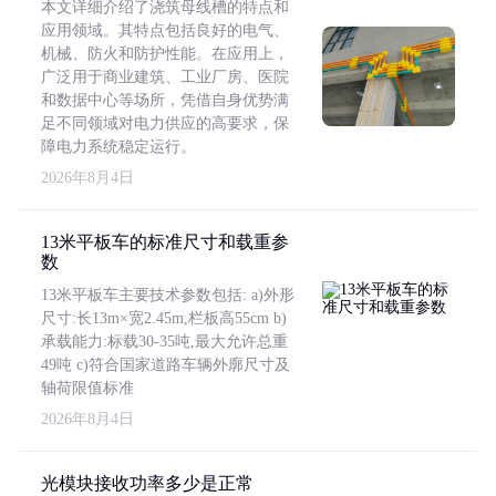
本文详细介绍了浇筑母线槽的特点和
应用领域。其特点包括良好的电气、
机械、防火和防护性能。在应用上，
广泛用于商业建筑、工业厂房、医院
和数据中心等场所，凭借自身优势满
足不同领域对电力供应的高要求，保
障电力系统稳定运行。
2026年8月4日
13米平板车的标准尺寸和载重参
数
13米平板车主要技术参数包括: a)外形
尺寸:长13m×宽2.45m,栏板高55cm b)
承载能力:标载30-35吨,最大允许总重
49吨 c)符合国家道路车辆外廓尺寸及
轴荷限值标准
2026年8月4日
光模块接收功率多少是正常