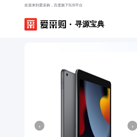
欢迎来到爱采购，百度旗下B2B平台
寻源宝典
‹
›