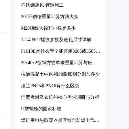
不锈钢通风 管道施工
201不锈钢重量计算方法大全
M20螺纹大径和小径是多少
1-1/4 NPT螺纹参数及底孔尺寸详解
F1010E是什么管？能否用3205或3505代
换
20x40x2镀锌方管单米重量计算与应用
分析
抗渗混凝土中P6和P8膨胀剂分别加多少
法兰PN25和PN16有什么区别
消费者对洗衣机的核心需求调研与分析
U型螺栓的国家标准
煤矿用电热取暖器是否符合防爆电气设
备标准