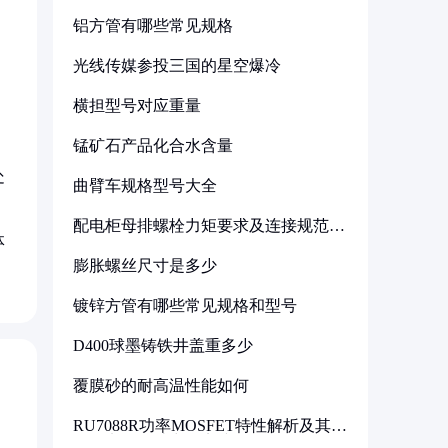
铝方管有哪些常见规格
光线传媒参投三国的星空爆冷
横担型号对应重量
锰矿石产品化合水含量
处
曲臂车规格型号大全
配电柜母排螺栓力矩要求及连接规范详
体
解
膨胀螺丝尺寸是多少
镀锌方管有哪些常见规格和型号
D400球墨铸铁井盖重多少
覆膜砂的耐高温性能如何
RU7088R功率MOSFET特性解析及其在
可调电源设计中的实践