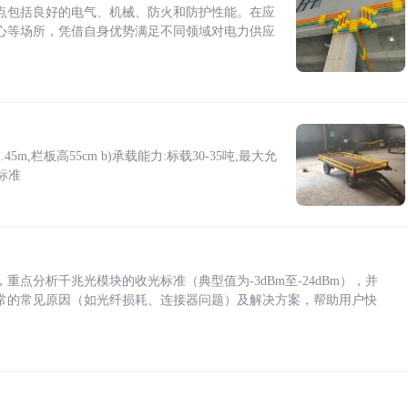
点包括良好的电气、机械、防火和防护性能。在应
心等场所，凭借自身优势满足不同领域对电力供应
5m,栏板高55cm b)承载能力:标载30-35吨,最大允
标准
点分析千兆光模块的收光标准（典型值为-3dBm至-24dBm），并
常的常见原因（如光纤损耗、连接器问题）及解决方案，帮助用户快