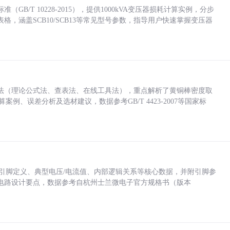
/T 10228-2015），提供1000kVA变压器损耗计算实例，分步
，涵盖SCB10/SCB13等常见型号参数，指导用户快速掌握变压器
法（理论公式法、查表法、在线工具法），重点解析了黄铜棒密度取
计算案例、误差分析及选材建议，数据参考GB/T 4423-2007等国家标
括各引脚定义、典型电压/电流值、内部逻辑关系等核心数据，并附引脚参
电路设计要点，数据参考自杭州士兰微电子官方规格书（版本