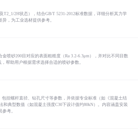
_1/2H状态），结合GB/T 5231-2012标准数据，详细分析其力学
差异，为工业选材提供参考。
砂200目对应的表面粗糙度（Ra 3.2-6.3μm），并对比不同目数
业实践，帮助用户根据需求选择合适的喷砂参数。
力，包括螺杆直径、钻孔尺寸等参数，并依据专业标准（如《混凝土结
方法和典型数值（如混凝土强度C30下设计值约80kN）。内容涵盖安装
员参考。