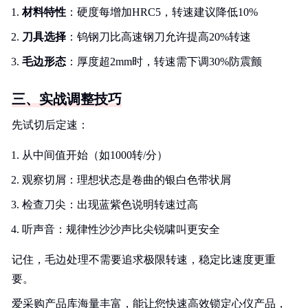
材料特性
：硬度每增加HRC5，转速建议降低10%
刀具选择
：钨钢刀比高速钢刀允许提高20%转速
毛边形态
：厚度超2mm时，转速需下调30%防震颤
三、实战调整技巧
先试切后定速：
从中间值开始（如1000转/分）
观察切屑：理想状态是卷曲的银白色带状屑
检查刀尖：出现蓝紫色说明转速过高
听声音：规律性沙沙声比尖锐啸叫更安全
记住，毛边处理不需要追求极限转速，稳定比速度更重
要。
爱采购产品库海量丰富，能让您快速高效锁定心仪产品，