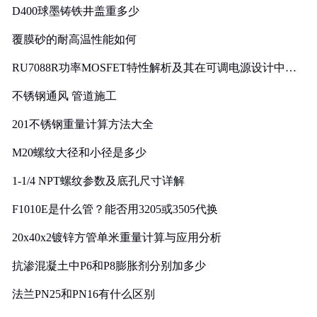
D400球墨铸铁井盖重多少
覆膜砂的耐高温性能如何
RU7088R功率MOSFET特性解析及其在可调电源设计中的
实践
不锈钢通风 管道施工
201不锈钢重量计算方法大全
M20螺纹大径和小径是多少
1-1/4 NPT螺纹参数及底孔尺寸详解
F1010E是什么管？能否用3205或3505代换
20x40x2镀锌方管单米重量计算与应用分析
抗渗混凝土中P6和P8膨胀剂分别加多少
法兰PN25和PN16有什么区别