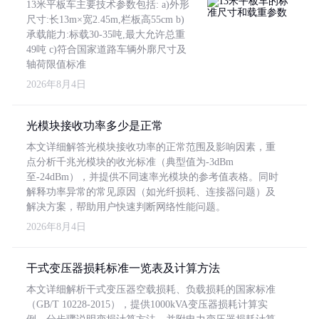
13米平板车主要技术参数包括: a)外形
尺寸:长13m×宽2.45m,栏板高55cm b)
承载能力:标载30-35吨,最大允许总重
49吨 c)符合国家道路车辆外廓尺寸及
轴荷限值标准
2026年8月4日
光模块接收功率多少是正常
本文详细解答光模块接收功率的正常范围及影响因素，重
点分析千兆光模块的收光标准（典型值为-3dBm
至-24dBm），并提供不同速率光模块的参考值表格。同时
解释功率异常的常见原因（如光纤损耗、连接器问题）及
解决方案，帮助用户快速判断网络性能问题。
2026年8月4日
干式变压器损耗标准一览表及计算方法
本文详细解析干式变压器空载损耗、负载损耗的国家标准
（GB/T 10228-2015），提供1000kVA变压器损耗计算实