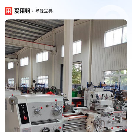
寻源宝典
‹
›