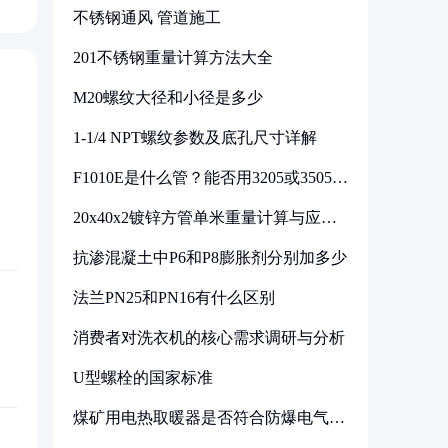
不锈钢通风 管道施工
201不锈钢重量计算方法大全
M20螺纹大径和小径是多少
1-1/4 NPT螺纹参数及底孔尺寸详解
F1010E是什么管？能否用3205或3505代
换
20x40x2镀锌方管单米重量计算与应用
分析
抗渗混凝土中P6和P8膨胀剂分别加多少
法兰PN25和PN16有什么区别
消费者对洗衣机的核心需求调研与分析
U型螺栓的国家标准
煤矿用电热取暖器是否符合防爆电气设
备标准