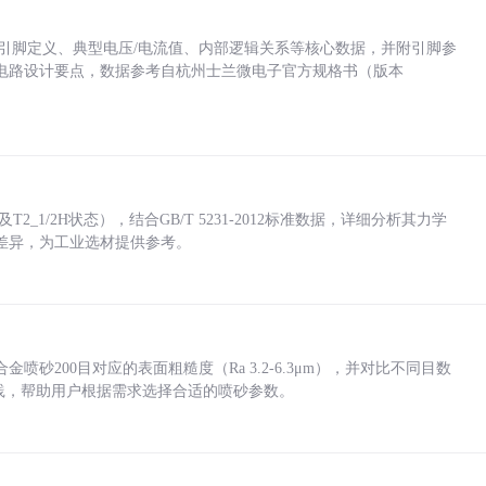
括各引脚定义、典型电压/电流值、内部逻辑关系等核心数据，并附引脚参
电路设计要点，数据参考自杭州士兰微电子官方规格书（版本
_1/2H状态），结合GB/T 5231-2012标准数据，详细分析其力学
差异，为工业选材提供参考。
砂200目对应的表面粗糙度（Ra 3.2-6.3μm），并对比不同目数
业实践，帮助用户根据需求选择合适的喷砂参数。