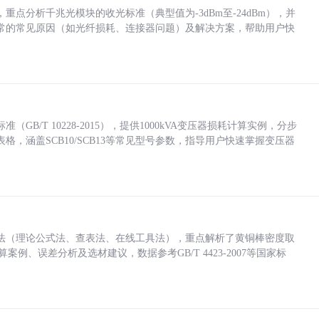
点分析千兆光模块的收光标准（典型值为-3dBm至-24dBm），并
常的常见原因（如光纤损耗、连接器问题）及解决方案，帮助用户快
/T 10228-2015），提供1000kVA变压器损耗计算实例，分步
，涵盖SCB10/SCB13等常见型号参数，指导用户快速掌握变压器
法（理论公式法、查表法、在线工具法），重点解析了黄铜棒密度取
计算案例、误差分析及选材建议，数据参考GB/T 4423-2007等国家标