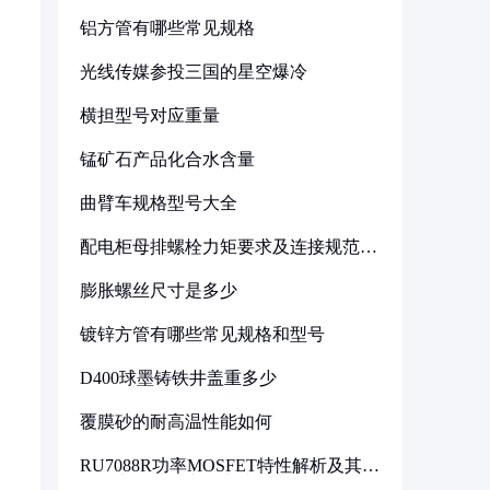
铝方管有哪些常见规格
光线传媒参投三国的星空爆冷
横担型号对应重量
锰矿石产品化合水含量
曲臂车规格型号大全
配电柜母排螺栓力矩要求及连接规范详
解
膨胀螺丝尺寸是多少
镀锌方管有哪些常见规格和型号
D400球墨铸铁井盖重多少
覆膜砂的耐高温性能如何
RU7088R功率MOSFET特性解析及其在
可调电源设计中的实践