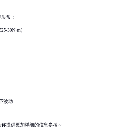
现失常：
-30N·m）
：
上下波动
为你提供更加详细的信息参考～