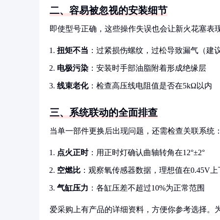
二、容易被忽视的安装细节
即使型号正确，这些操作失误也会让新火花塞表
扭矩不当
：过紧损伤螺纹，过松导致漏气（建议25
电极污染
：安装时手部油脂附着形成绝缘层
线束老化
：检查高压线电阻值是否在5kΩ以内
三、系统联动的全面排查
当单一部件更换后出现问题，还需检查关联系统
点火正时
：用正时灯确认曲轴转角在12°±2°
空燃比
：观察氧传感器数据，理想值在0.45V
气缸压力
：各缸压差不超过10%为正常范围
爱采购上有产品的详细资料，方便你参考选择。