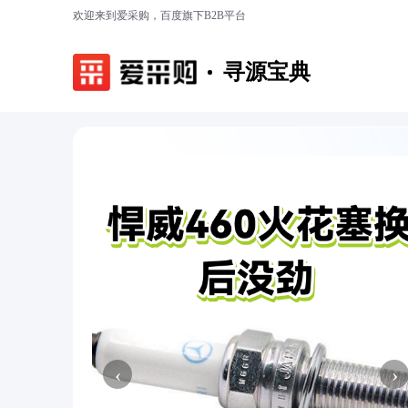
欢迎来到爱采购，百度旗下B2B平台
寻源宝典
‹
›