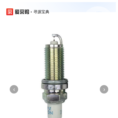
寻源宝典
‹
›