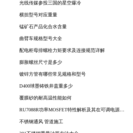
光线传媒参投三国的星空爆冷
横担型号对应重量
锰矿石产品化合水含量
曲臂车规格型号大全
配电柜母排螺栓力矩要求及连接规范详解
膨胀螺丝尺寸是多少
镀锌方管有哪些常见规格和型号
D400球墨铸铁井盖重多少
覆膜砂的耐高温性能如何
RU7088R功率MOSFET特性解析及其在可调电源设
计中的实践
不锈钢通风 管道施工