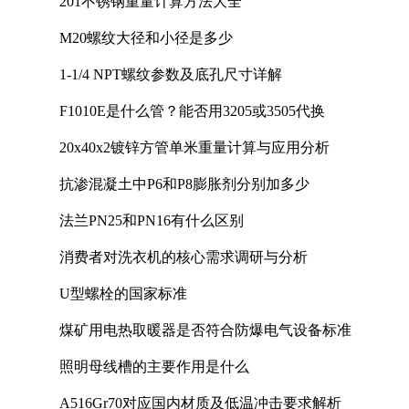
201不锈钢重量计算方法大全
M20螺纹大径和小径是多少
1-1/4 NPT螺纹参数及底孔尺寸详解
F1010E是什么管？能否用3205或3505代换
20x40x2镀锌方管单米重量计算与应用分析
抗渗混凝土中P6和P8膨胀剂分别加多少
法兰PN25和PN16有什么区别
消费者对洗衣机的核心需求调研与分析
U型螺栓的国家标准
煤矿用电热取暖器是否符合防爆电气设备标准
照明母线槽的主要作用是什么
A516Gr70对应国内材质及低温冲击要求解析