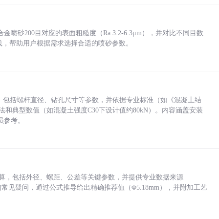
砂200目对应的表面粗糙度（Ra 3.2-6.3μm），并对比不同目数
业实践，帮助用户根据需求选择合适的喷砂参数。
力，包括螺杆直径、钻孔尺寸等参数，并依据专业标准（如《混凝土结
方法和典型数值（如混凝土强度C30下设计值约80kN）。内容涵盖安装
员参考。
底孔计算，包括外径、螺距、公差等关键参数，并提供专业数据来源
孔尺寸的常见疑问，通过公式推导给出精确推荐值（Φ5.18mm），并附加工艺