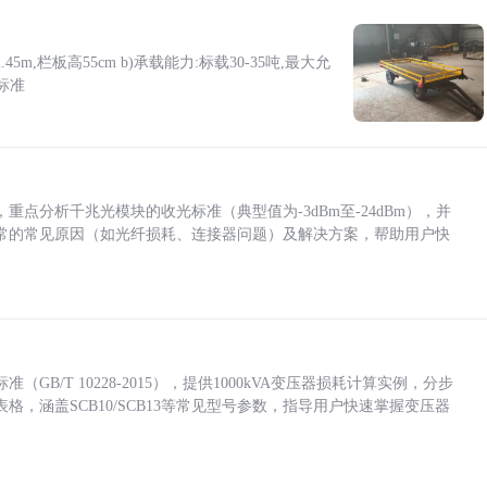
5m,栏板高55cm b)承载能力:标载30-35吨,最大允
标准
点分析千兆光模块的收光标准（典型值为-3dBm至-24dBm），并
常的常见原因（如光纤损耗、连接器问题）及解决方案，帮助用户快
/T 10228-2015），提供1000kVA变压器损耗计算实例，分步
，涵盖SCB10/SCB13等常见型号参数，指导用户快速掌握变压器