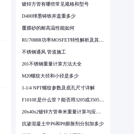
镀锌方管有哪些常见规格和型号
D400球墨铸铁井盖重多少
覆膜砂的耐高温性能如何
RU7088R功率MOSFET特性解析及其在
可调电源设计中的实践
不锈钢通风 管道施工
201不锈钢重量计算方法大全
M20螺纹大径和小径是多少
1-1/4 NPT螺纹参数及底孔尺寸详解
F1010E是什么管？能否用3205或3505代
换
20x40x2镀锌方管单米重量计算与应用
分析
抗渗混凝土中P6和P8膨胀剂分别加多少