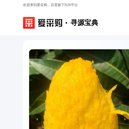
欢迎来到爱采购，百度旗下B2B平台
寻源宝典
‹
›