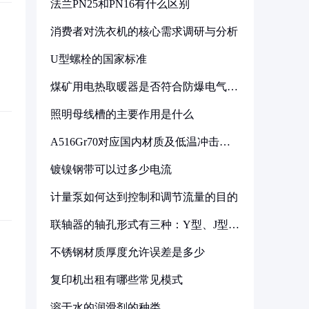
法兰PN25和PN16有什么区别
消费者对洗衣机的核心需求调研与分析
U型螺栓的国家标准
煤矿用电热取暖器是否符合防爆电气设
备标准
照明母线槽的主要作用是什么
A516Gr70对应国内材质及低温冲击要
求解析
镀镍钢带可以过多少电流
计量泵如何达到控制和调节流量的目的
联轴器的轴孔形式有三种：Y型、J型、
Z型
不锈钢材质厚度允许误差是多少
复印机出租有哪些常见模式
溶于水的润滑剂的种类