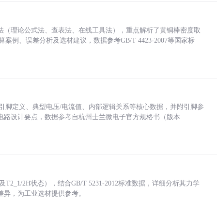
法（理论公式法、查表法、在线工具法），重点解析了黄铜棒密度取
计算案例、误差分析及选材建议，数据参考GB/T 4423-2007等国家标
括各引脚定义、典型电压/电流值、内部逻辑关系等核心数据，并附引脚参
电路设计要点，数据参考自杭州士兰微电子官方规格书（版本
_1/2H状态），结合GB/T 5231-2012标准数据，详细分析其力学
差异，为工业选材提供参考。