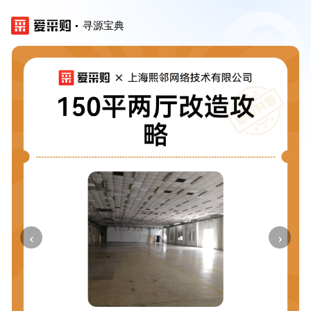
寻源宝典
‹
›