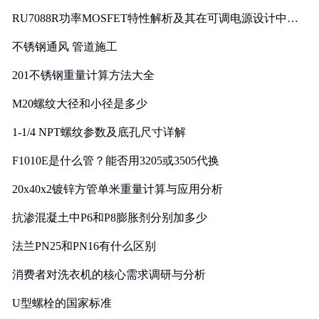
RU7088R功率MOSFET特性解析及其在可调电源设计中的
实践
不锈钢通风 管道施工
201不锈钢重量计算方法大全
M20螺纹大径和小径是多少
1-1/4 NPT螺纹参数及底孔尺寸详解
F1010E是什么管？能否用3205或3505代换
20x40x2镀锌方管单米重量计算与应用分析
抗渗混凝土中P6和P8膨胀剂分别加多少
法兰PN25和PN16有什么区别
消费者对洗衣机的核心需求调研与分析
U型螺栓的国家标准