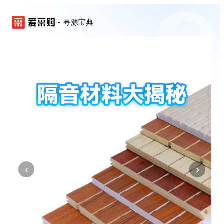
寻源宝典
‹
›