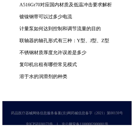
A516Gr70对应国内材质及低温冲击要求解析
镀镍钢带可以过多少电流
计量泵如何达到控制和调节流量的目的
联轴器的轴孔形式有三种：Y型、J型、Z型
不锈钢材质厚度允许误差是多少
复印机出租有哪些常见模式
溶于水的润滑剂的种类
药品医疗器械网络信息服务备案(京)网药械信息备字（2021）第00159号
京ICP证030173号
京公网安备11000002000001号