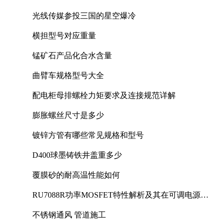
光线传媒参投三国的星空爆冷
横担型号对应重量
锰矿石产品化合水含量
曲臂车规格型号大全
配电柜母排螺栓力矩要求及连接规范详解
膨胀螺丝尺寸是多少
镀锌方管有哪些常见规格和型号
D400球墨铸铁井盖重多少
覆膜砂的耐高温性能如何
RU7088R功率MOSFET特性解析及其在可调电源设
计中的实践
不锈钢通风 管道施工