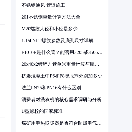
不锈钢通风 管道施工
201不锈钢重量计算方法大全
M20螺纹大径和小径是多少
1-1/4 NPT螺纹参数及底孔尺寸详解
F1010E是什么管？能否用3205或3505代
换
20x40x2镀锌方管单米重量计算与应用
分析
抗渗混凝土中P6和P8膨胀剂分别加多少
法兰PN25和PN16有什么区别
消费者对洗衣机的核心需求调研与分析
U型螺栓的国家标准
煤矿用电热取暖器是否符合防爆电气设
备标准