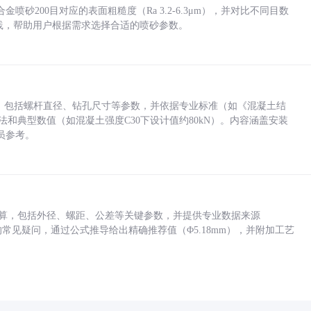
砂200目对应的表面粗糙度（Ra 3.2-6.3μm），并对比不同目数
业实践，帮助用户根据需求选择合适的喷砂参数。
力，包括螺杆直径、钻孔尺寸等参数，并依据专业标准（如《混凝土结
方法和典型数值（如混凝土强度C30下设计值约80kN）。内容涵盖安装
员参考。
底孔计算，包括外径、螺距、公差等关键参数，并提供专业数据来源
孔尺寸的常见疑问，通过公式推导给出精确推荐值（Φ5.18mm），并附加工艺