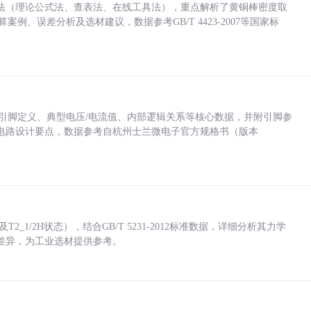
法（理论公式法、查表法、在线工具法），重点解析了黄铜棒密度取
计算案例、误差分析及选材建议，数据参考GB/T 4423-2007等国家标
括各引脚定义、典型电压/电流值、内部逻辑关系等核心数据，并附引脚参
电路设计要点，数据参考自杭州士兰微电子官方规格书（版本
_1/2H状态），结合GB/T 5231-2012标准数据，详细分析其力学
差异，为工业选材提供参考。