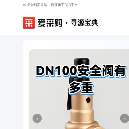
欢迎来到爱采购，百度旗下B2B平台
寻源宝典
‹
›