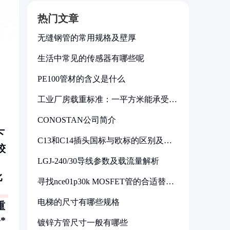
热门文章
无缝钢管的常用规格及壁厚
生活中常见的传感器有哪些呢
PE100管材的含义是什么
工业厂房载重标准：一平方米能承受多
少公斤
CONOSTAN公司简介
下
C13和C14插头国标与欧标的区别及其
较
标准解析
LGJ-240/30导线参数及载流量解析
比
寻找nce01p30k MOSFET管的合适替代
型号
电梯的尺寸有哪些规格
重
*
镀锌方管尺寸一般有哪些