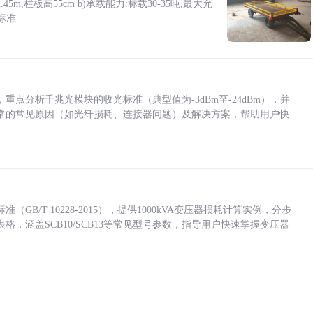
5m,栏板高55cm b)承载能力:标载30-35吨,最大允
标准
点分析千兆光模块的收光标准（典型值为-3dBm至-24dBm），并
常的常见原因（如光纤损耗、连接器问题）及解决方案，帮助用户快
/T 10228-2015），提供1000kVA变压器损耗计算实例，分步
，涵盖SCB10/SCB13等常见型号参数，指导用户快速掌握变压器