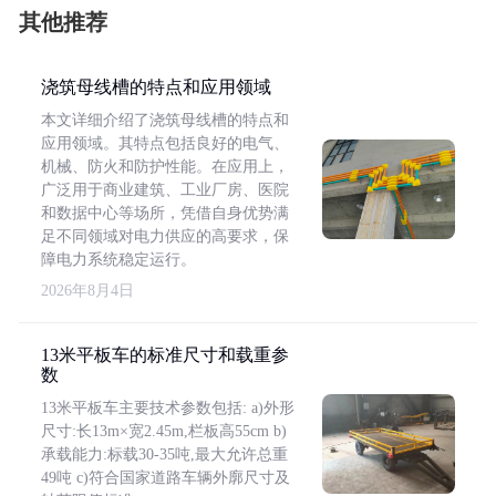
其他推荐
浇筑母线槽的特点和应用领域
本文详细介绍了浇筑母线槽的特点和
应用领域。其特点包括良好的电气、
机械、防火和防护性能。在应用上，
广泛用于商业建筑、工业厂房、医院
和数据中心等场所，凭借自身优势满
足不同领域对电力供应的高要求，保
障电力系统稳定运行。
2026年8月4日
13米平板车的标准尺寸和载重参
数
13米平板车主要技术参数包括: a)外形
尺寸:长13m×宽2.45m,栏板高55cm b)
承载能力:标载30-35吨,最大允许总重
49吨 c)符合国家道路车辆外廓尺寸及