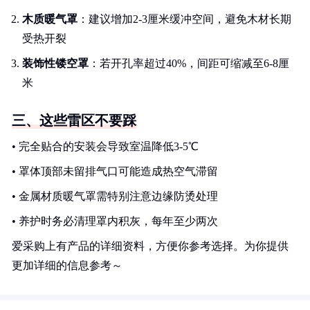
木质暖气罩
：建议增加2-3厘米缓冲空间，避免木材长期
受热开裂
装饰性镂空罩
：若开孔率超过40%，间距可缩减至6-8厘
米
三、这些雷区不要踩
• 完全贴合的安装会导致室温降低3-5℃
• 罩体顶部未留排气口可能造成热空气滞留
• 金属材质暖气罩需特别注意边缘防烫处理
• 养护时务必清理罩内积灰，每年至少两次
爱采购上有产品的详细资料，方便你参考选择。为你提供
更加详细的信息参考～