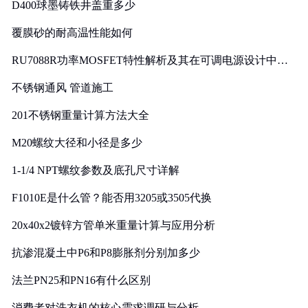
D400球墨铸铁井盖重多少
覆膜砂的耐高温性能如何
RU7088R功率MOSFET特性解析及其在可调电源设计中的
实践
不锈钢通风 管道施工
201不锈钢重量计算方法大全
M20螺纹大径和小径是多少
1-1/4 NPT螺纹参数及底孔尺寸详解
F1010E是什么管？能否用3205或3505代换
20x40x2镀锌方管单米重量计算与应用分析
抗渗混凝土中P6和P8膨胀剂分别加多少
法兰PN25和PN16有什么区别
消费者对洗衣机的核心需求调研与分析