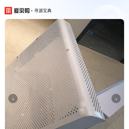
寻源宝典
‹
›