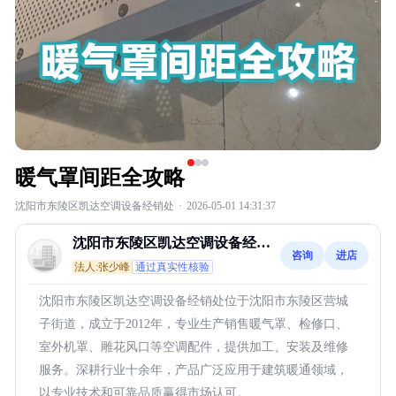
暖气罩间距全攻略
沈阳市东陵区凯达空调设备经销处
·
2026-05-01 14:31:37
沈阳市东陵区凯达空调设备经销
咨询
进店
处
法人:张少峰
通过真实性核验
沈阳市东陵区凯达空调设备经销处位于沈阳市东陵区营城
子街道，成立于2012年，专业生产销售暖气罩、检修口、
室外机罩、雕花风口等空调配件，提供加工、安装及维修
服务。深耕行业十余年，产品广泛应用于建筑暖通领域，
以专业技术和可靠品质赢得市场认可。