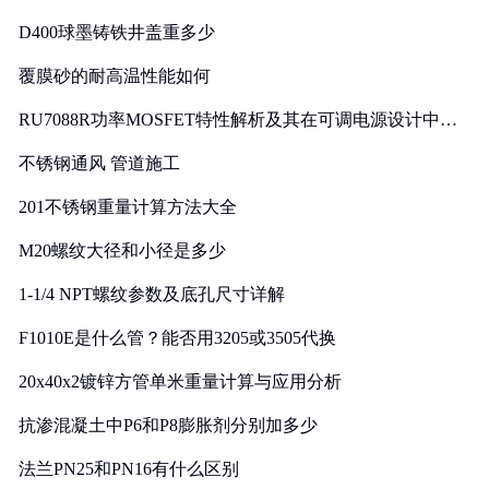
D400球墨铸铁井盖重多少
覆膜砂的耐高温性能如何
RU7088R功率MOSFET特性解析及其在可调电源设计中的
实践
不锈钢通风 管道施工
201不锈钢重量计算方法大全
M20螺纹大径和小径是多少
1-1/4 NPT螺纹参数及底孔尺寸详解
F1010E是什么管？能否用3205或3505代换
20x40x2镀锌方管单米重量计算与应用分析
抗渗混凝土中P6和P8膨胀剂分别加多少
法兰PN25和PN16有什么区别