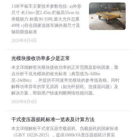
13米平板车主要技术参数包括: a)外形
尺寸:长13m×宽2.45m,栏板高55cm b)
承载能力:标载30-35吨,最大允许总重
49吨 c)符合国家道路车辆外廓尺寸及
轴荷限值标准
2026年8月4日
光模块接收功率多少是正常
本文详细解答光模块接收功率的正常范围及影响因素，重
点分析千兆光模块的收光标准（典型值为-3dBm
至-24dBm），并提供不同速率光模块的参考值表格。同时
解释功率异常的常见原因（如光纤损耗、连接器问题）及
解决方案，帮助用户快速判断网络性能问题。
2026年8月4日
干式变压器损耗标准一览表及计算方法
本文详细解析干式变压器空载损耗、负载损耗的国家标准
（GB/T 10228-2015），提供1000kVA变压器损耗计算实