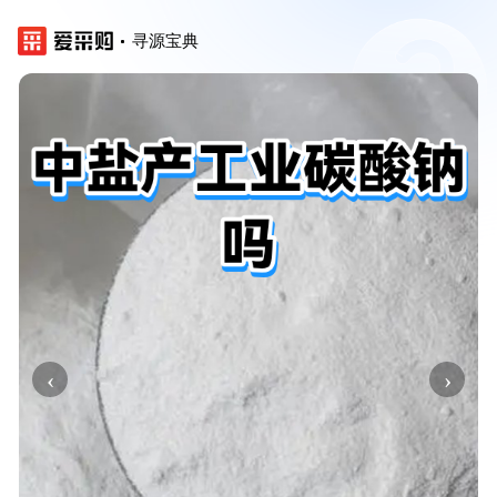
寻源宝典
‹
›