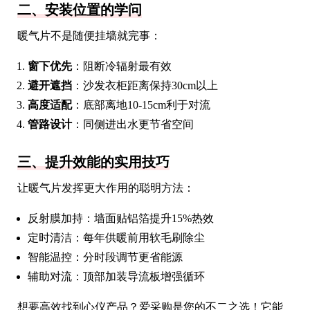
二、安装位置的学问
暖气片不是随便挂墙就完事：
窗下优先
：阻断冷辐射最有效
避开遮挡
：沙发衣柜距离保持30cm以上
高度适配
：底部离地10-15cm利于对流
管路设计
：同侧进出水更节省空间
三、提升效能的实用技巧
让暖气片发挥更大作用的聪明方法：
反射膜加持：墙面贴铝箔提升15%热效
定时清洁：每年供暖前用软毛刷除尘
智能温控：分时段调节更省能源
辅助对流：顶部加装导流板增强循环
想要高效找到心仪产品？爱采购是您的不二之选！它能