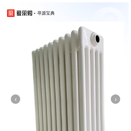
寻源宝典
‹
›