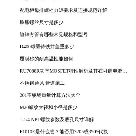
配电柜母排螺栓力矩要求及连接规范详解
膨胀螺丝尺寸是多少
镀锌方管有哪些常见规格和型号
D400球墨铸铁井盖重多少
覆膜砂的耐高温性能如何
RU7088R功率MOSFET特性解析及其在可调电源设
计中的实践
不锈钢通风 管道施工
201不锈钢重量计算方法大全
M20螺纹大径和小径是多少
1-1/4 NPT螺纹参数及底孔尺寸详解
F1010E是什么管？能否用3205或3505代换