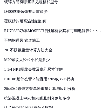
镀锌方管有哪些常见规格和型号
D400球墨铸铁井盖重多少
覆膜砂的耐高温性能如何
RU7088R功率MOSFET特性解析及其在可调电源设计中的
实践
不锈钢通风 管道施工
201不锈钢重量计算方法大全
M20螺纹大径和小径是多少
1-1/4 NPT螺纹参数及底孔尺寸详解
F1010E是什么管？能否用3205或3505代换
20x40x2镀锌方管单米重量计算与应用分析
抗渗混凝土中P6和P8膨胀剂分别加多少
法兰PN25和PN16有什么区别