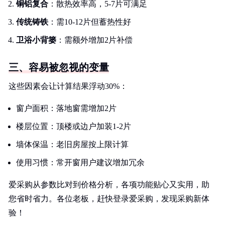
铜铝复合
：散热效率高，5-7片可满足
传统铸铁
：需10-12片但蓄热性好
卫浴小背篓
：需额外增加2片补偿
三、容易被忽视的变量
这些因素会让计算结果浮动30%：
窗户面积：落地窗需增加2片
楼层位置：顶楼或边户加装1-2片
墙体保温：老旧房屋按上限计算
使用习惯：常开窗用户建议增加冗余
爱采购从参数比对到价格分析，各项功能贴心又实用，助
您省时省力。各位老板，赶快登录爱采购，发现采购新体
验！