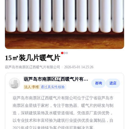
15㎡装几片暖气片
葫芦岛市南票区辽西暖气片有限公司
·
2026-05-01 14:25:26
葫芦岛市南票区辽西暖气片有限
咨询
进店
公司
法人:李维
通过真实性核验
葫芦岛市南票区辽西暖气片有限公司位于辽宁省葫芦岛市
南票区金星镇于家村，专注于散热器、暖气片的研发与制
造，深耕建筑装饰及水暖管道领域。凭借原厂直供优势，
以专业技术和丰富经验为建筑行业提供优质金属制品，自
2021年成立以来持续为客户提供可靠解决方案。