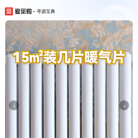
寻源宝典
‹
›