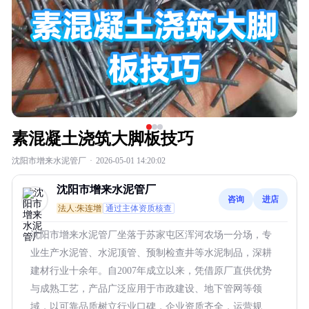
素混凝土浇筑大脚板技巧
沈阳市增来水泥管厂
·
2026-05-01 14:20:02
沈阳市增来水泥管厂
咨询
进店
法人:朱连增
通过主体资质核查
沈阳市增来水泥管厂坐落于苏家屯区浑河农场一分场，专
业生产水泥管、水泥顶管、预制检查井等水泥制品，深耕
建材行业十余年。自2007年成立以来，凭借原厂直供优势
与成熟工艺，产品广泛应用于市政建设、地下管网等领
域，以可靠品质树立行业口碑，企业资质齐全，运营规