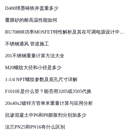
D400球墨铸铁井盖重多少
覆膜砂的耐高温性能如何
RU7088R功率MOSFET特性解析及其在可调电源设计中的
实践
不锈钢通风 管道施工
201不锈钢重量计算方法大全
M20螺纹大径和小径是多少
1-1/4 NPT螺纹参数及底孔尺寸详解
F1010E是什么管？能否用3205或3505代换
20x40x2镀锌方管单米重量计算与应用分析
抗渗混凝土中P6和P8膨胀剂分别加多少
法兰PN25和PN16有什么区别