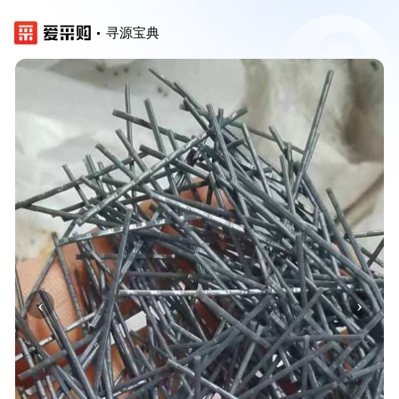
寻源宝典
‹
›