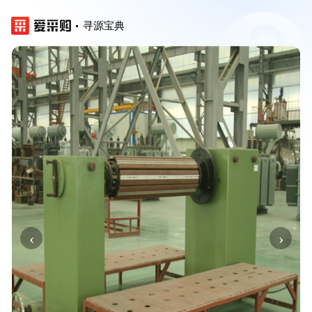
寻源宝典
‹
›