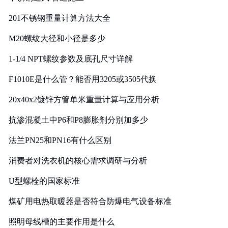
201不锈钢重量计算方法大全
M20螺纹大径和小径是多少
1-1/4 NPT螺纹参数及底孔尺寸详解
F1010E是什么管？能否用3205或3505代换
20x40x2镀锌方管单米重量计算与应用分析
抗渗混凝土中P6和P8膨胀剂分别加多少
法兰PN25和PN16有什么区别
消费者对洗衣机的核心需求调研与分析
U型螺栓的国家标准
煤矿用电热取暖器是否符合防爆电气设备标准
照明母线槽的主要作用是什么