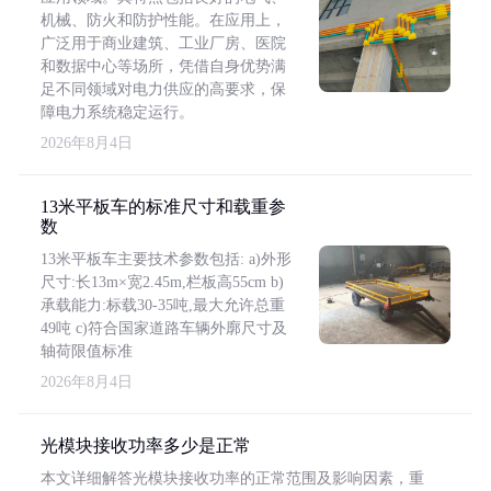
机械、防火和防护性能。在应用上，
广泛用于商业建筑、工业厂房、医院
和数据中心等场所，凭借自身优势满
足不同领域对电力供应的高要求，保
障电力系统稳定运行。
2026年8月4日
13米平板车的标准尺寸和载重参
数
13米平板车主要技术参数包括: a)外形
尺寸:长13m×宽2.45m,栏板高55cm b)
承载能力:标载30-35吨,最大允许总重
49吨 c)符合国家道路车辆外廓尺寸及
轴荷限值标准
2026年8月4日
光模块接收功率多少是正常
本文详细解答光模块接收功率的正常范围及影响因素，重