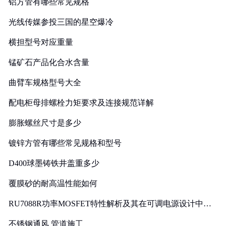
铝方管有哪些常见规格
光线传媒参投三国的星空爆冷
横担型号对应重量
锰矿石产品化合水含量
曲臂车规格型号大全
配电柜母排螺栓力矩要求及连接规范详解
膨胀螺丝尺寸是多少
镀锌方管有哪些常见规格和型号
D400球墨铸铁井盖重多少
覆膜砂的耐高温性能如何
RU7088R功率MOSFET特性解析及其在可调电源设计中的
实践
不锈钢通风 管道施工