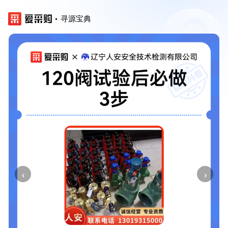
寻源宝典
‹
›