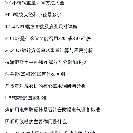
201不锈钢重量计算方法大全
M20螺纹大径和小径是多少
1-1/4 NPT螺纹参数及底孔尺寸详解
F1010E是什么管？能否用3205或3505代换
20x40x2镀锌方管单米重量计算与应用分析
抗渗混凝土中P6和P8膨胀剂分别加多少
法兰PN25和PN16有什么区别
消费者对洗衣机的核心需求调研与分析
U型螺栓的国家标准
煤矿用电热取暖器是否符合防爆电气设备标准
照明母线槽的主要作用是什么