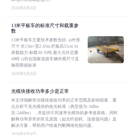
2026年8月4日
13米平板车的标准尺寸和载重参
数
13米平板车主要技术参数包括: a)外形
尺寸:长13m×宽2.45m,栏板高55cm b)
承载能力:标载30-35吨,最大允许总重
49吨 c)符合国家道路车辆外廓尺寸及
轴荷限值标准
2026年8月4日
光模块接收功率多少是正常
本文详细解答光模块接收功率的正常范围及影响因素，重
点分析千兆光模块的收光标准（典型值为-3dBm
至-24dBm），并提供不同速率光模块的参考值表格。同时
解释功率异常的常见原因（如光纤损耗、连接器问题）及
解决方案，帮助用户快速判断网络性能问题。
2026年8月4日