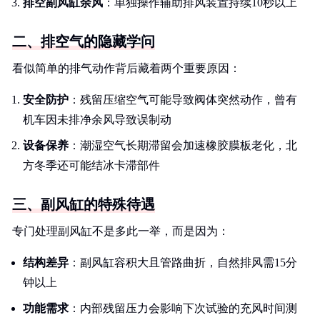
排空副风缸余风
：单独操作辅助排风装置持续10秒以上
二、排空气的隐藏学问
看似简单的排气动作背后藏着两个重要原因：
安全防护
：残留压缩空气可能导致阀体突然动作，曾有
机车因未排净余风导致误制动
设备保养
：潮湿空气长期滞留会加速橡胶膜板老化，北
方冬季还可能结冰卡滞部件
三、副风缸的特殊待遇
专门处理副风缸不是多此一举，而是因为：
结构差异
：副风缸容积大且管路曲折，自然排风需15分
钟以上
功能需求
：内部残留压力会影响下次试验的充风时间测