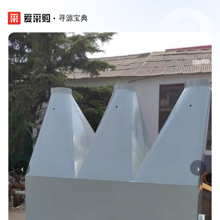
寻源宝典
‹
›