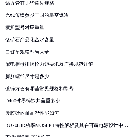
铝方管有哪些常见规格
光线传媒参投三国的星空爆冷
横担型号对应重量
锰矿石产品化合水含量
曲臂车规格型号大全
配电柜母排螺栓力矩要求及连接规范详解
膨胀螺丝尺寸是多少
镀锌方管有哪些常见规格和型号
D400球墨铸铁井盖重多少
覆膜砂的耐高温性能如何
RU7088R功率MOSFET特性解析及其在可调电源设计中的
实践