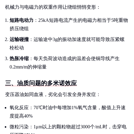
机械力与电磁力的双重作用让绕组悄悄变形：
短路电动力
：25kA短路电流产生的电磁力相当于5吨重物
挤压绕组
运输碰撞
：运输途中3g的振动加速度就可能导致压紧螺
栓松动
热胀冷缩
：每天负荷波动造成的温差会使铜导线产生
0.2mm/m的伸缩量
三、油质问题的多米诺效应
变压器油如同血液，劣化会引发全身并发症：
氧化反应：70℃时油中每增加1%氧气含量，酸值上升速
度提高40%
微粒污染：1μm以上的颗粒物超过3000个/mL时，击穿电