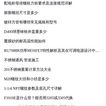
配电柜母排螺栓力矩要求及连接规范详解
膨胀螺丝尺寸是多少
镀锌方管有哪些常见规格和型号
D400球墨铸铁井盖重多少
覆膜砂的耐高温性能如何
RU7088R功率MOSFET特性解析及其在可调电源设计中的
实践
不锈钢通风 管道施工
201不锈钢重量计算方法大全
M20螺纹大径和小径是多少
1-1/4 NPT螺纹参数及底孔尺寸详解
F1010E是什么管？能否用3205或3505代换