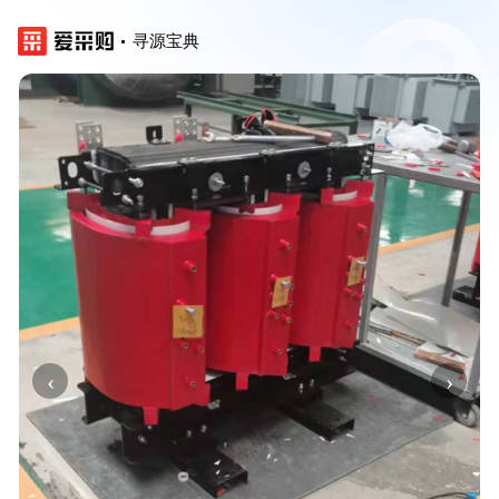
寻源宝典
‹
›