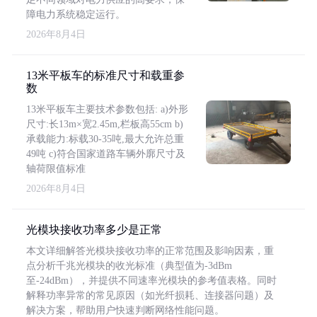
障电力系统稳定运行。
2026年8月4日
13米平板车的标准尺寸和载重参
数
13米平板车主要技术参数包括: a)外形
尺寸:长13m×宽2.45m,栏板高55cm b)
承载能力:标载30-35吨,最大允许总重
49吨 c)符合国家道路车辆外廓尺寸及
轴荷限值标准
2026年8月4日
光模块接收功率多少是正常
本文详细解答光模块接收功率的正常范围及影响因素，重
点分析千兆光模块的收光标准（典型值为-3dBm
至-24dBm），并提供不同速率光模块的参考值表格。同时
解释功率异常的常见原因（如光纤损耗、连接器问题）及
解决方案，帮助用户快速判断网络性能问题。