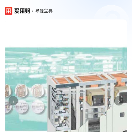
寻源宝典
‹
›