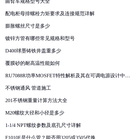
曲臂车规格型号大全
配电柜母排螺栓力矩要求及连接规范详解
膨胀螺丝尺寸是多少
镀锌方管有哪些常见规格和型号
D400球墨铸铁井盖重多少
覆膜砂的耐高温性能如何
RU7088R功率MOSFET特性解析及其在可调电源设计中的
实践
不锈钢通风 管道施工
201不锈钢重量计算方法大全
M20螺纹大径和小径是多少
1-1/4 NPT螺纹参数及底孔尺寸详解
F1010E是什么管？能否用3205或3505代换