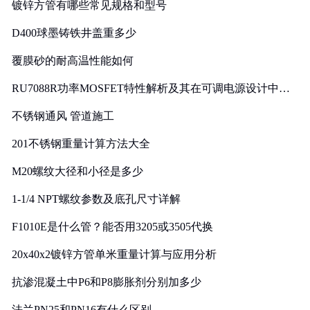
镀锌方管有哪些常见规格和型号
D400球墨铸铁井盖重多少
覆膜砂的耐高温性能如何
RU7088R功率MOSFET特性解析及其在可调电源设计中的
实践
不锈钢通风 管道施工
201不锈钢重量计算方法大全
M20螺纹大径和小径是多少
1-1/4 NPT螺纹参数及底孔尺寸详解
F1010E是什么管？能否用3205或3505代换
20x40x2镀锌方管单米重量计算与应用分析
抗渗混凝土中P6和P8膨胀剂分别加多少
法兰PN25和PN16有什么区别