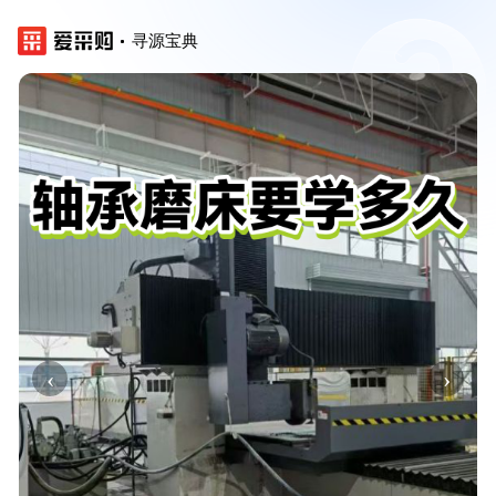
寻源宝典
‹
›