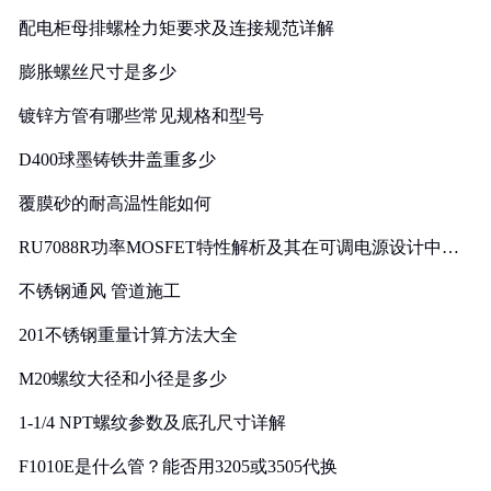
配电柜母排螺栓力矩要求及连接规范详解
膨胀螺丝尺寸是多少
镀锌方管有哪些常见规格和型号
D400球墨铸铁井盖重多少
覆膜砂的耐高温性能如何
RU7088R功率MOSFET特性解析及其在可调电源设计中的
实践
不锈钢通风 管道施工
201不锈钢重量计算方法大全
M20螺纹大径和小径是多少
1-1/4 NPT螺纹参数及底孔尺寸详解
F1010E是什么管？能否用3205或3505代换