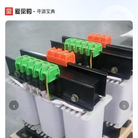
寻源宝典
‹
›