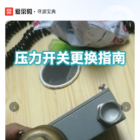
寻源宝典
‹
›