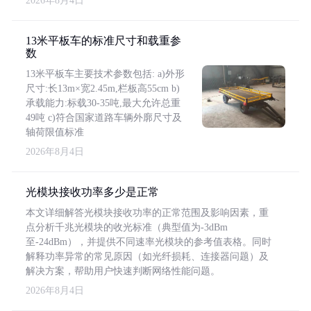
2026年8月4日
13米平板车的标准尺寸和载重参
数
13米平板车主要技术参数包括: a)外形
尺寸:长13m×宽2.45m,栏板高55cm b)
承载能力:标载30-35吨,最大允许总重
49吨 c)符合国家道路车辆外廓尺寸及
轴荷限值标准
2026年8月4日
光模块接收功率多少是正常
本文详细解答光模块接收功率的正常范围及影响因素，重
点分析千兆光模块的收光标准（典型值为-3dBm
至-24dBm），并提供不同速率光模块的参考值表格。同时
解释功率异常的常见原因（如光纤损耗、连接器问题）及
解决方案，帮助用户快速判断网络性能问题。
2026年8月4日