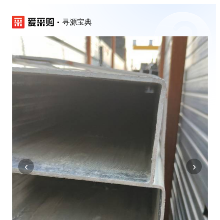
寻源宝典
‹
›