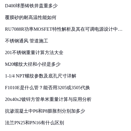
D400球墨铸铁井盖重多少
覆膜砂的耐高温性能如何
RU7088R功率MOSFET特性解析及其在可调电源设计中的
实践
不锈钢通风 管道施工
201不锈钢重量计算方法大全
M20螺纹大径和小径是多少
1-1/4 NPT螺纹参数及底孔尺寸详解
F1010E是什么管？能否用3205或3505代换
20x40x2镀锌方管单米重量计算与应用分析
抗渗混凝土中P6和P8膨胀剂分别加多少
法兰PN25和PN16有什么区别