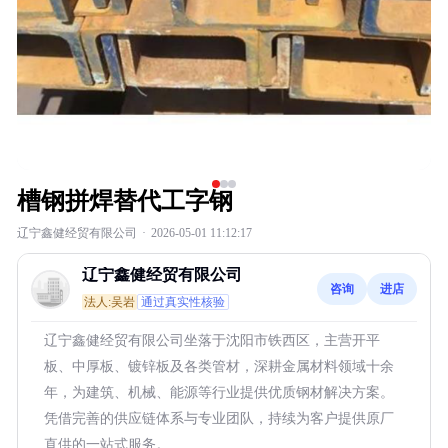
槽钢拼焊替代工字钢
辽宁鑫健经贸有限公司
·
2026-05-01 11:12:17
辽宁鑫健经贸有限公司
咨询
进店
法人:吴岩
通过真实性核验
辽宁鑫健经贸有限公司坐落于沈阳市铁西区，主营开平
板、中厚板、镀锌板及各类管材，深耕金属材料领域十余
年，为建筑、机械、能源等行业提供优质钢材解决方案。
凭借完善的供应链体系与专业团队，持续为客户提供原厂
直供的一站式服务。