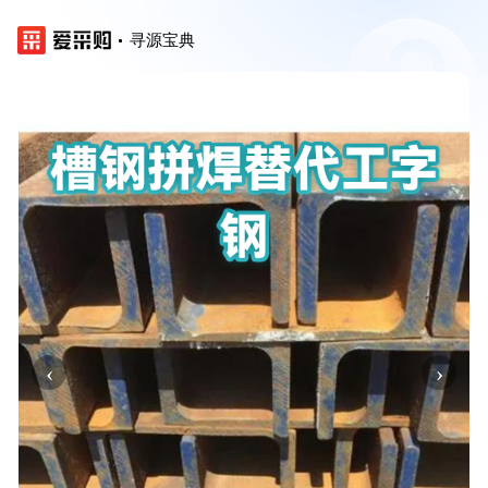
寻源宝典
‹
›