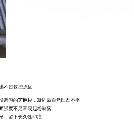
逃不过这些原因：
没调匀的芝麻糊，凝固后自然凹凸不平
面强度不足容易起粉剥落
形，留下长久性印痕