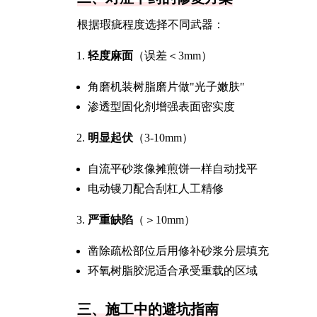
根据瑕疵程度选择不同武器：
轻度麻面
（误差＜3mm）
角磨机装树脂磨片做"光子嫩肤"
渗透型固化剂增强表面密实度
明显起伏
（3-10mm）
自流平砂浆像摊煎饼一样自动找平
电动镘刀配合刮杠人工精修
严重缺陷
（＞10mm）
凿除疏松部位后用修补砂浆分层填充
环氧树脂胶泥适合承受重载的区域
三、施工中的避坑指南