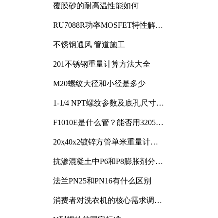
覆膜砂的耐高温性能如何
RU7088R功率MOSFET特性解析
及其在可调电源设计中的实践
不锈钢通风 管道施工
201不锈钢重量计算方法大全
M20螺纹大径和小径是多少
1-1/4 NPT螺纹参数及底孔尺寸详
解
F1010E是什么管？能否用3205或
3505代换
20x40x2镀锌方管单米重量计算
与应用分析
抗渗混凝土中P6和P8膨胀剂分别
加多少
法兰PN25和PN16有什么区别
消费者对洗衣机的核心需求调研
与分析