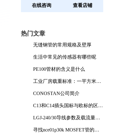
在线咨询
查看店铺
热门文章
无缝钢管的常用规格及壁厚
生活中常见的传感器有哪些呢
PE100管材的含义是什么
工业厂房载重标准：一平方米能
承受多少公斤
CONOSTAN公司简介
C13和C14插头国标与欧标的区别
及其标准解析
LGJ-240/30导线参数及载流量解
析
寻找nce01p30k MOSFET管的合
适替代型号