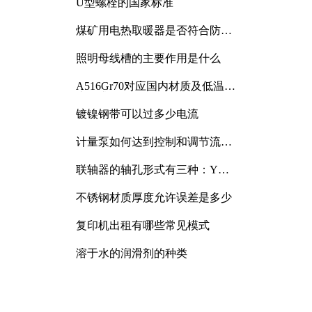
U型螺栓的国家标准
煤矿用电热取暖器是否符合防爆
电气设备标准
照明母线槽的主要作用是什么
A516Gr70对应国内材质及低温冲
击要求解析
镀镍钢带可以过多少电流
计量泵如何达到控制和调节流量
的目的
联轴器的轴孔形式有三种：Y
型、J型、Z型
不锈钢材质厚度允许误差是多少
复印机出租有哪些常见模式
溶于水的润滑剂的种类