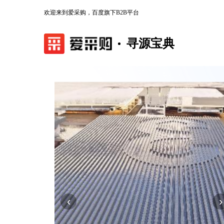
欢迎来到爱采购，百度旗下B2B平台
寻源宝典
‹
›