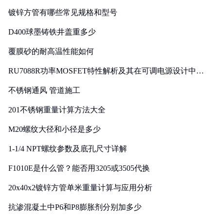
镀锌方管有哪些常见规格和型号
D400球墨铸铁井盖重多少
覆膜砂的耐高温性能如何
RU7088R功率MOSFET特性解析及其在可调电源设计中的
实践
不锈钢通风 管道施工
201不锈钢重量计算方法大全
M20螺纹大径和小径是多少
1-1/4 NPT螺纹参数及底孔尺寸详解
F1010E是什么管？能否用3205或3505代换
20x40x2镀锌方管单米重量计算与应用分析
抗渗混凝土中P6和P8膨胀剂分别加多少