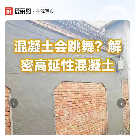
寻源宝典
‹
›