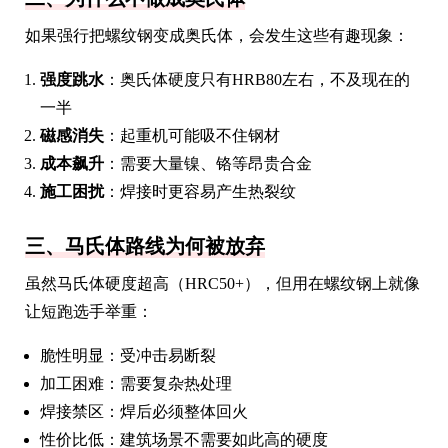
如果强行把螺纹钢变成奥氏体，会发生这些有趣现象：
强度跳水
：奥氏体硬度只有HRB80左右，不及现在的
一半
磁感消失
：起重机可能吸不住钢材
成本飙升
：需要大量镍、铬等昂贵合金
施工困扰
：焊接时更容易产生热裂纹
三、马氏体路线为何被放弃
虽然马氏体硬度超高（HRC50+），但用在螺纹钢上就像
让短跑选手举重：
脆性明显：受冲击易断裂
加工困难：需要复杂热处理
焊接禁区：焊后必须整体回火
性价比低：建筑场景不需要如此高的硬度