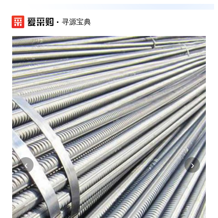
寻源宝典
‹
›