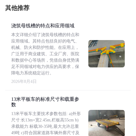
其他推荐
浇筑母线槽的特点和应用领域
本文详细介绍了浇筑母线槽的特点和
应用领域。其特点包括良好的电气、
机械、防火和防护性能。在应用上，
广泛用于商业建筑、工业厂房、医院
和数据中心等场所，凭借自身优势满
足不同领域对电力供应的高要求，保
障电力系统稳定运行。
2026年8月4日
13米平板车的标准尺寸和载重参
数
13米平板车主要技术参数包括: a)外形
尺寸:长13m×宽2.45m,栏板高55cm b)
承载能力:标载30-35吨,最大允许总重
49吨 c)符合国家道路车辆外廓尺寸及