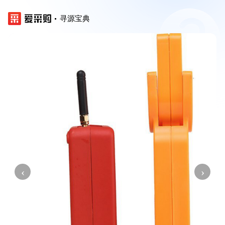
寻源宝典
‹
›