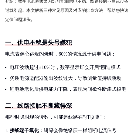
介绍：
数字电流表频繁闪烁可能由供电不稳、线路接触不良或设备
过载引起。本文解析三种常见原因及对应的排查方法，帮助您快速
定位问题源头。
一、供电不稳是头号嫌犯
电流表像心跳般闪烁时，60%的情况源于供电问题：
电压波动超过±10%时，数字显示屏会开启"蹦迪模式"
劣质电源适配器输出波纹过大，导致测量值持续跳动
锂电池老化后供电能力下降，表现为间歇性断崖式掉电
二、线路接触不良藏得深
那些时隐时现的读数，可能是线路在"打喷嚏"：
接线端子氧化
：铜绿会像绝缘层一样阻断电流信号