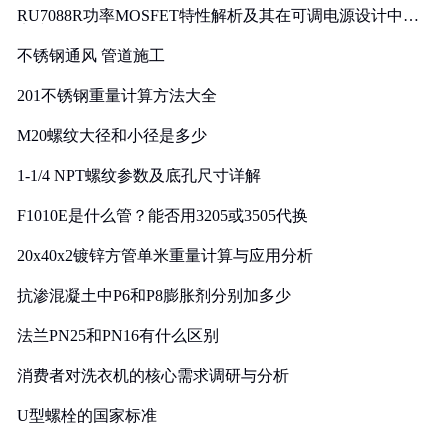
RU7088R功率MOSFET特性解析及其在可调电源设计中的
实践
不锈钢通风 管道施工
201不锈钢重量计算方法大全
M20螺纹大径和小径是多少
1-1/4 NPT螺纹参数及底孔尺寸详解
F1010E是什么管？能否用3205或3505代换
20x40x2镀锌方管单米重量计算与应用分析
抗渗混凝土中P6和P8膨胀剂分别加多少
法兰PN25和PN16有什么区别
消费者对洗衣机的核心需求调研与分析
U型螺栓的国家标准