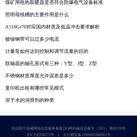
煤矿用电热取暖器是否符合防爆电气设备标准
照明母线槽的主要作用是什么
A516Gr70对应国内材质及低温冲击要求解析
镀镍钢带可以过多少电流
计量泵如何达到控制和调节流量的目的
联轴器的轴孔形式有三种：Y型、J型、Z型
不锈钢材质厚度允许误差是多少
复印机出租有哪些常见模式
溶于水的润滑剂的种类
药品医疗器械网络信息服务备案(京)网药械信息备字（2021）第00159号
京ICP证030173号
京公网安备11000002000001号