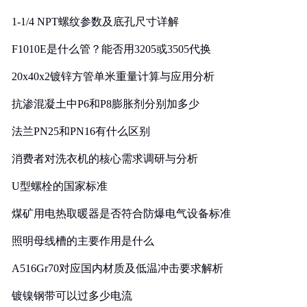
1-1/4 NPT螺纹参数及底孔尺寸详解
F1010E是什么管？能否用3205或3505代换
20x40x2镀锌方管单米重量计算与应用分析
抗渗混凝土中P6和P8膨胀剂分别加多少
法兰PN25和PN16有什么区别
消费者对洗衣机的核心需求调研与分析
U型螺栓的国家标准
煤矿用电热取暖器是否符合防爆电气设备标准
照明母线槽的主要作用是什么
A516Gr70对应国内材质及低温冲击要求解析
镀镍钢带可以过多少电流