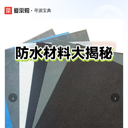
寻源宝典
‹
›