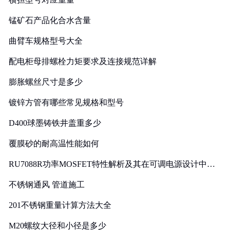
锰矿石产品化合水含量
曲臂车规格型号大全
配电柜母排螺栓力矩要求及连接规范详解
膨胀螺丝尺寸是多少
镀锌方管有哪些常见规格和型号
D400球墨铸铁井盖重多少
覆膜砂的耐高温性能如何
RU7088R功率MOSFET特性解析及其在可调电源设计中的
实践
不锈钢通风 管道施工
201不锈钢重量计算方法大全
M20螺纹大径和小径是多少